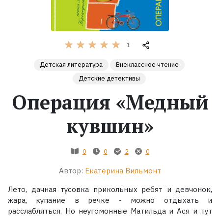
Жанры
1
Серии
Детская литература
Внеклассное чтение
Экранизации
Детские детективы
Операция «Медный
Коллекции
кувшин»
0
0
2
0
Автор:
Екатерина Вильмонт
Лето, дачная тусовка прикольных ребят и девчонок,
жара, купание в речке - можно отдыхать и
расслабляться. Но неугомонные Матильда и Ася и тут