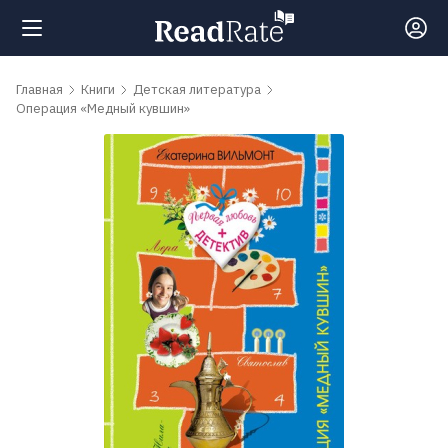
Поиск
Главная
Книги
Детская литература
Операция «Медный кувшин»
Новости
Рейтинги
Книги
Самые
обсуждаемые
книги
Авторы