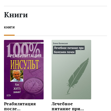
Жанры
Книги
Серии
КНИГИ
Экранизации
Коллекции
Реабилитация
Лечебное
после...
питание при...