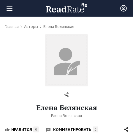
Поиск
Главная
Авторы
Елена Белянская
Новости
Рейтинги
Книги
Самые
Елена Белянская
обсуждаемые
Елена Белянская
книги
КОММЕНТИРОВАТЬ
НРАВИТСЯ
0
0
Авторы