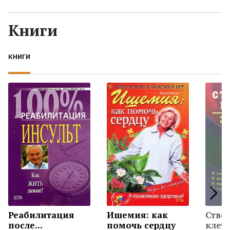
Жанры
Книги
Серии
КНИГИ
Экранизации
Коллекции
Реабилитация
Ишемия: как
Ство
после...
помочь сердцу
клетк