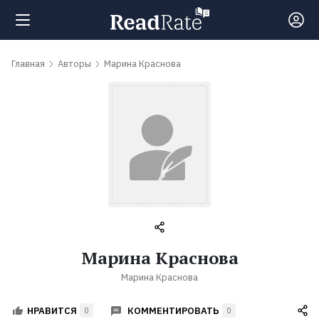
Поиск
Главная
Авторы
Марина Краснова
Новости
Рейтинги
Книги
Самые
Марина Краснова
обсуждаемые
Марина Краснова
книги
КОММЕНТИРОВАТЬ
НРАВИТСЯ
0
0
Авторы