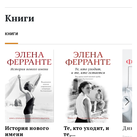
Жанры
Книги
Серии
КНИГИ
Экранизации
Коллекции
История нового
Те, кто уходит, и
Дни 
имени
те,...