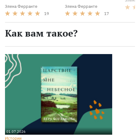
Элена 
Элена Ферранте
Элена Ферранте
19
17
Как вам такое?
01.07.2026
Истории