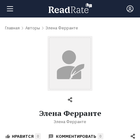
Поиск
Главная
Авторы
Элена Ферранте
Новости
Рейтинги
Книги
Самые
Элена Ферранте
обсуждаемые
Элена Ферранте
книги
КОММЕНТИРОВАТЬ
НРАВИТСЯ
0
0
Авторы