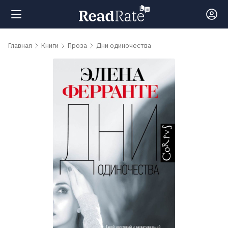
Поиск
Главная
Книги
Проза
Дни одиночества
Новости
Рейтинги
Книги
Самые
обсуждаемые
книги
Авторы