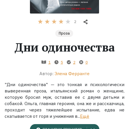
Жанры
2
Серии
Проза
Дни одиночества
Экранизации
Коллекции
1
5
2
0
Автор:
Элена Ферранте
"Дни одиночества" — это тонкая и психологически
выверенная проза, итальянский роман о женщине,
которую бросил муж, оставив ее с двумя детьми и
собакой. Ольга, главная героиня, она же и рассказчица,
проходит через тяжелейшее испытание, едва не
скатывается от горя и унижения в...
Ещё