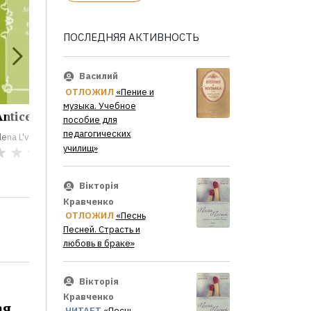
ПОСЛЕДНЯЯ АКТИВНОСТЬ
Василий
ОТЛОЖИЛ
«Пение и
музыка. Учебное
nticellyulitnaya...
Lekarstvo ot
Muzhski
пособие для
skorbi i...
bolezni..
педагогических
lena L'vovna Isaeva
училищ»
Elena L'vovna Isaeva
Elena L'vovn
0
0
Вікторія
Кравченко
ОТЛОЖИЛ
«Песнь
Песней. Страсть и
любовь в браке»
Вікторія
Кравченко
ая
ЧИТАЕТ
«Песнь