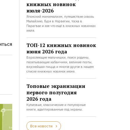
книжных новинок
июля-2026
Японский минимализм, путешествие сквозь
Малайзию, буря в Норвегии, тоска в
Парагвае и кое-что ещё в книжных новинках
июля.
ТОП-12 книжных новинок
ИТЬСЯ
июня 2026 года
Взрослеющие мальчишки, поиск родины,
посапывающие кабанчики, великие поэты,
вкуснейшая пицца и многое другое в нашем
списке книжных новинок июня.
Топовые экранизации
первого полугодия
2026 года
Культовые, классические и популярные
книги, адаптированные под экраны.
Все новости