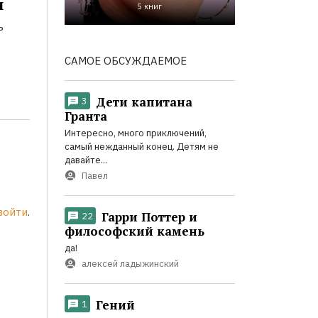
и
5 книг
ь
САМОЕ ОБСУЖДАЕМОЕ
Дети капитана
3
Гранта
Интересно, много приключений,
самый нежданный конец. Детям не
давайте...
Павел
войти
.
Гарри Поттер и
22
философский камень
да!
алексей ладыжинский
Гений
1