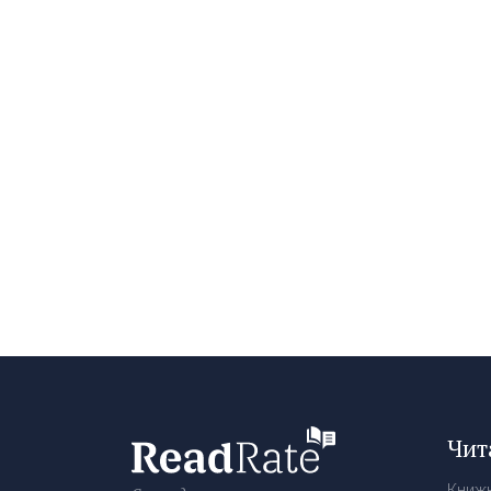
Чит
Книж