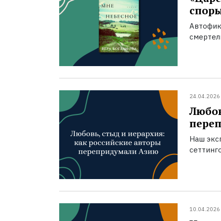
спор
Автофик
смертел
24.04.2026
Любов
пере
Наш экс
сеттинг
10.04.2026