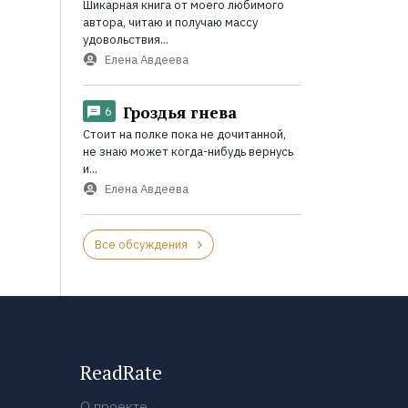
Шикарная книга от моего любимого
автора, читаю и получаю массу
удовольствия...
Елена Авдеева
Гроздья гнева
6
Стоит на полке пока не дочитанной,
не знаю может когда-нибудь вернусь
и...
Елена Авдеева
Все обсуждения
ReadRate
О проекте