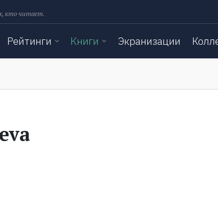
х, кто читает.
Рейтинги
Книги
Экранизации
Колл
aeva