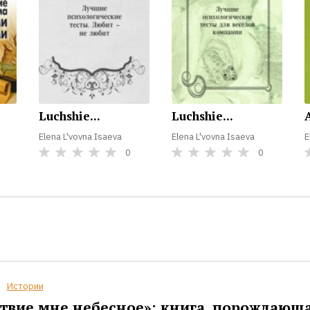
Luchshie...
Luchshie...
A
Elena L'vovna Isaeva
Elena L'vovna Isaeva
E
0
0
Истории
твие мне небесное»: книга, порождающ