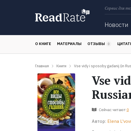
Сервис для те
Поиск
Новости
О КНИГЕ
МАТЕРИАЛЫ
ОТЗЫВЫ
ЦИТА
0
Главная
Книги
Vse vidy i sposoby gadanij (in Ru
Vse vid
Russia
Сейчас читают
0
Автор:
Elena L'vov