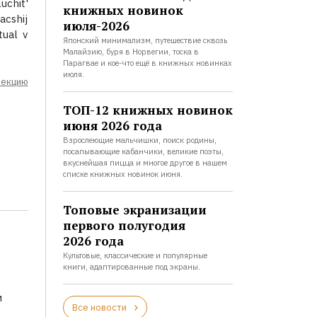
uchit'
книжных новинок
acshij
июля-2026
tual v
Японский минимализм, путешествие сквозь
Малайзию, буря в Норвегии, тоска в
Парагвае и кое-что ещё в книжных новинках
июля.
лекцию
ТОП-12 книжных новинок
июня 2026 года
Взрослеющие мальчишки, поиск родины,
посапывающие кабанчики, великие поэты,
вкуснейшая пицца и многое другое в нашем
списке книжных новинок июня.
Топовые экранизации
первого полугодия
2026 года
Культовые, классические и популярные
книги, адаптированные под экраны.
и
Все новости