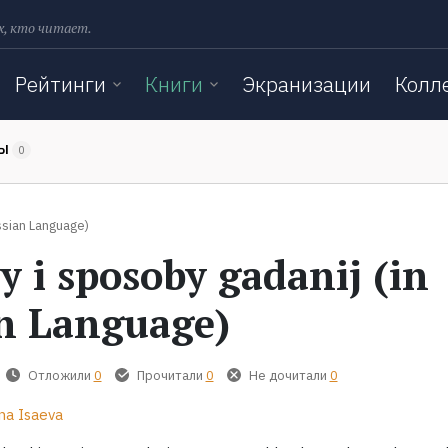
х, кто читает.
Рейтинги
Книги
Экранизации
Колл
ТЫ
0
ssian Language)
y i sposoby gadanij (in
n Language)
Отложили
0
Прочитали
0
Не дочитали
0
na Isaeva