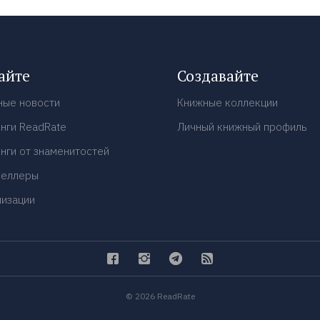
айте
Создавайте
ные новости
Книжные коллекции
нги ReadRate
Личный книжный профиль
нги от знаменитостей
селлеры
низации
© 2026 ReadRate