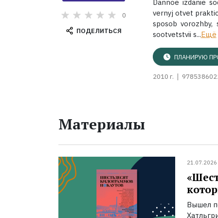
Dannoe izdanie so
vernyj otvet prakt
0
sposob vorozhby, s
ПОДЕЛИТЬСЯ
sootvetstvii s...
Ещё
ПЛАНИРУЮ ПР
2010 г.
978538602
Материалы
21.07.2026
«Шест
котор
Вышел п
Хатльгри