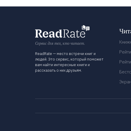
Чит
Книж
Сервис для тех, кто читает.
Рейти
ReadRate — место встречи книг и
людей. Это сервис, который поможет
Рейти
вам найти интересные книги и
рассказать о них друзьям.
Бест
Экра