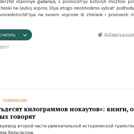
derzhit starinnye gadaniya, s pomocsh'yu kotoryh mozhno pol
icheski na lyuboj vopros. Dlya etogo neobhodimo vybrat' podhody
osredotochit'sya na svoem voprose ili zhelanii i proizvesti ri
Добавить в кол
ОЧИТАТЬ
2037
Новинки книг
ьдесят килограммов нокаутов»: книги, о
ых говорят
еревод второй части увлекательной исторической трилоги
ма Хельгасона.