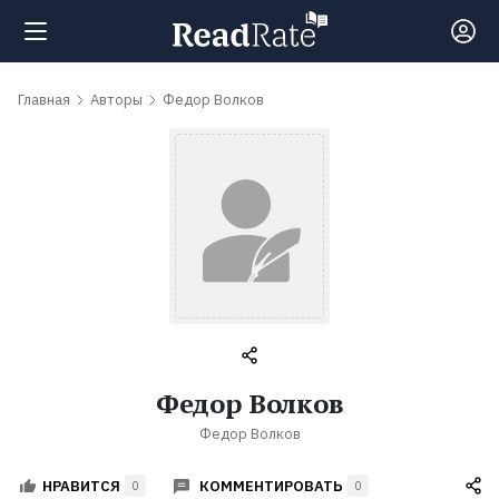
Поиск
Главная
Авторы
Федор Волков
Новости
Рейтинги
Книги
Самые
Федор Волков
обсуждаемые
Федор Волков
книги
КОММЕНТИРОВАТЬ
НРАВИТСЯ
0
0
Авторы