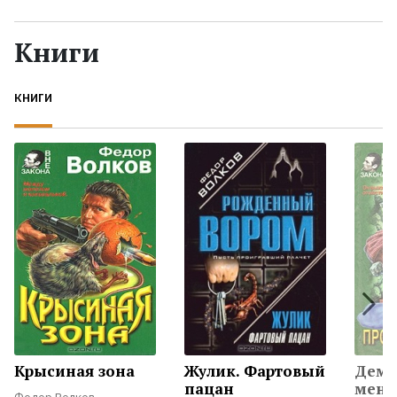
Жанры
Книги
Серии
КНИГИ
Экранизации
Коллекции
Крысиная зона
Жулик. Фартовый
Демб
пацан
мент