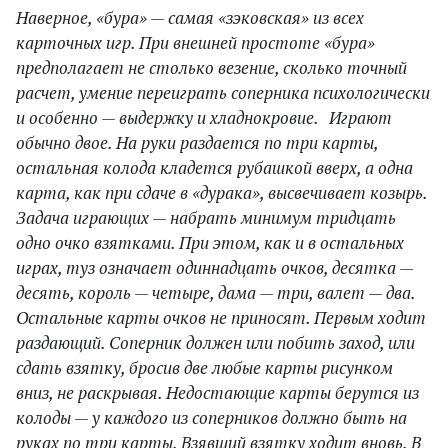
Наверное, «бура» — самая «зэковская» из всех
карточных игр. При внешней простоте «бура»
предполагает не столько везение, сколько точный
расчет, умение переиграть соперника психологически
и особенно — выдержку и хладнокровие. Играют
обычно двое. На руки раздается по три карты,
остальная колода кладется рубашкой вверх, а одна
карта, как при сдаче в «дурака», высвечивает козырь.
Задача играющих — набрать минимум тридцать
одно очко взятками. При этом, как и в остальных
играх, туз означает одиннадцать очков, десятка —
десять, король — четыре, дама — три, валет — два.
Остальные карты очков не приносят. Первым ходит
раздающий. Соперник должен или побить заход, или
сдать взятку, бросив две любые карты рисунком
вниз, не раскрывая. Недостающие карты берутся из
колоды — у каждого из соперников должно быть на
руках по три карты. Взявший взятку ходит вновь. В