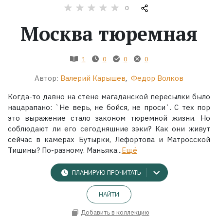
0
Жанры
Москва тюремная
Серии
1
0
0
0
Экранизации
Автор:
Валерий Карышев
,
Федор Волков
Когда-то давно на стене магаданской пересылки было
Коллекции
нацарапано: `Не верь, не бойся, не проси`. С тех пор
это выражение стало законом тюремной жизни. Но
соблюдают ли его сегодняшние зэки? Как они живут
сейчас в камерах Бутырки, Лефортова и Матросской
Тишины? По-разному. Маньяка...
Ещё
ПЛАНИРУЮ ПРОЧИТАТЬ
НАЙТИ
Добавить в коллекцию