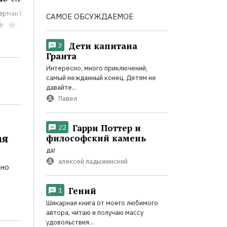
ерман Гессе
Герман Гессе
Герман Гес
САМОЕ ОБСУЖДАЕМОЕ
0
0
Дети капитана
3
Гранта
Интересно, много приключений,
самый нежданный конец. Детям не
давайте...
Павел
Гарри Поттер и
22
ая
философский камень
да!
алексей ладыжинский
ьно
Гений
1
Шикарная книга от моего любимого
автора, читаю и получаю массу
удовольствия...