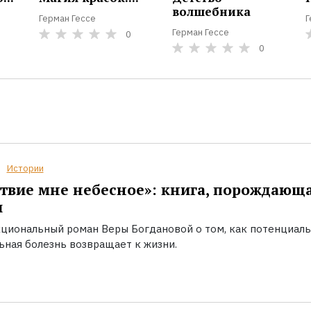
волшебника
Герман Гессе
Г
Герман Гессе
0
0
Истории
твие мне небесное»: книга, порождающ
ы
циональный роман Веры Богдановой о том, как потенциал
ьная болезнь возвращает к жизни.