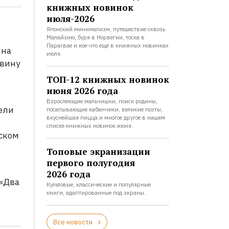
книжных новинок
июля-2026
Японский минимализм, путешествие сквозь
Малайзию, буря в Норвегии, тоска в
Парагвае и кое-что ещё в книжных новинках
 на
июля.
овину
ТОП-12 книжных новинок
июня 2026 года
Взрослеющие мальчишки, поиск родины,
тели
посапывающие кабанчики, великие поэты,
вкуснейшая пицца и многое другое в нашем
списке книжных новинок июня.
нском
Топовые экранизации
первого полугодия
2026 года
 «Два
Культовые, классические и популярные
книги, адаптированные под экраны.
Все новости