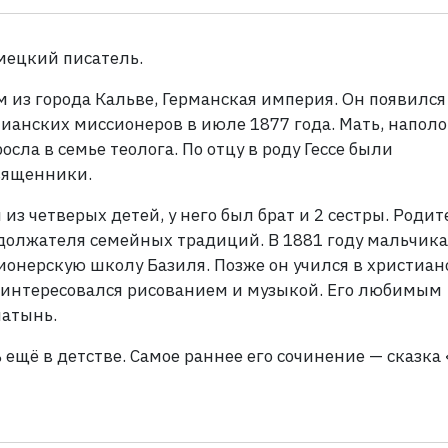
мецкий писатель.
м из города Кальве, Германская империя. Он появился
тианских миссионеров в июле 1877 года. Мать, напол
сла в семье теолога. По отцу в роду Гессе были
священники.
из четверых детей, у него был брат и 2 сестры. Роди
должателя семейных традиций. В 1881 году мальчика
ионерскую школу Базиля. Позже он учился в христиа
заинтересовался рисованием и музыкой. Его любимым
латынь.
ь ещё в детстве. Самое раннее его сочинение — сказка