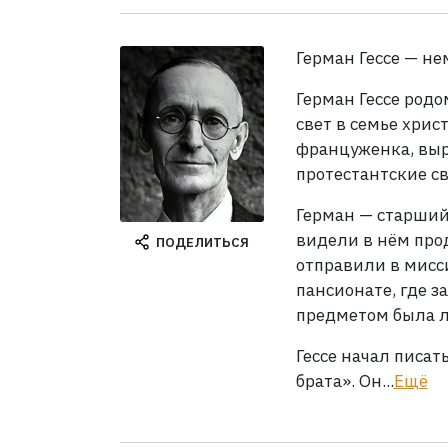
Герман Гессе — не
Герман Гессе родо
свет в семье хрис
француженка, выро
протестантские 
Герман — старший 
видели в нём про
ПОДЕЛИТЬСЯ
отправили в мисс
пансионате, где 
предметом была 
Гессе начал писат
брата». Он...
Ещё