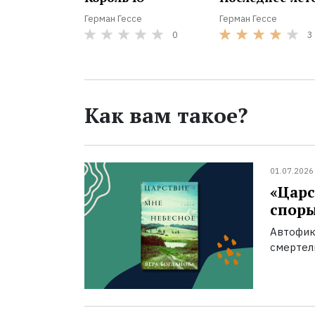
Герман Гессе
Герман Гессе
0
3
Как вам такое?
01.07.2026
«Царс
спор
Автофик
смертел