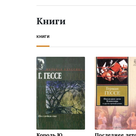
Книги
КНИГИ
Король Ю
Последнее лето