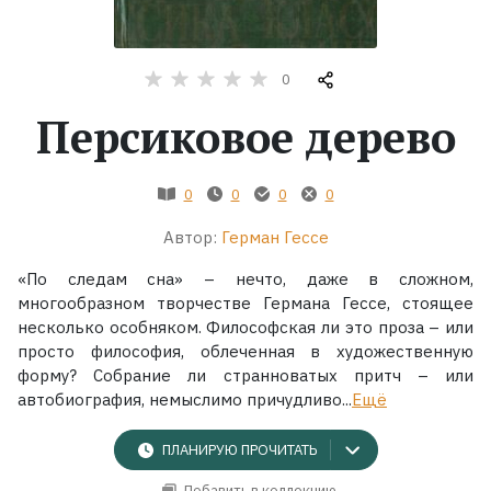
Жанры
0
Серии
Персиковое дерево
Экранизации
0
0
0
0
Коллекции
Автор:
Герман Гессе
«По следам сна» – нечто, даже в сложном,
многообразном творчестве Германа Гессе, стоящее
несколько особняком. Философская ли это проза – или
просто философия, облеченная в художественную
форму? Собрание ли странноватых притч – или
автобиография, немыслимо причудливо...
Ещё
ПЛАНИРУЮ ПРОЧИТАТЬ
Добавить в коллекцию