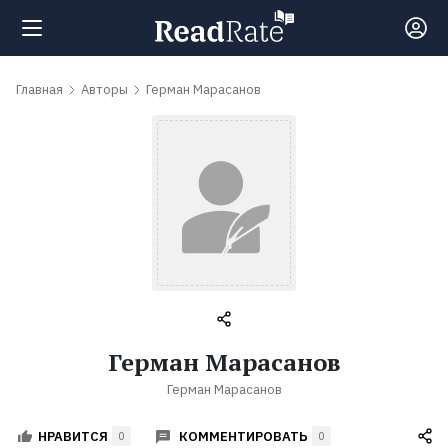
Поиск
Главная
Авторы
Герман Марасанов
Новости
Рейтинги
Книги
Самые
Герман Марасанов
обсуждаемые
Герман Марасанов
книги
КОММЕНТИРОВАТЬ
НРАВИТСЯ
0
0
Авторы