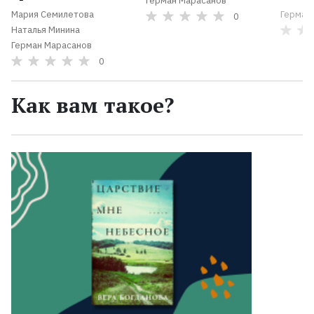
Герман Марасанов
Мария Семилетова
Герман
0
Наталья Минина
Герман Марасанов
0
Как вам такое?