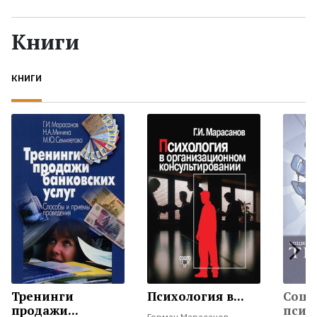
Жанры
Книги
Серии
КНИГИ
Экранизации
Коллекции
Тренинги
Психология в...
Соци
продажи...
психо