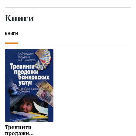
Жанры
Книги
Серии
КНИГИ
Экранизации
Коллекции
Тренинги
продажи...