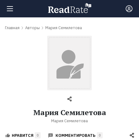
Поиск
Главная
Авторы
Мария Семилетова
Новости
Рейтинги
Книги
Самые
Мария Семилетова
обсуждаемые
Мария Семилетова
книги
КОММЕНТИРОВАТЬ
НРАВИТСЯ
0
0
Авторы