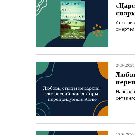
«Царс
спор
Автофик
смертел
24.04.2026
Любов
пере
Наш экс
сеттинг
10.04.2026