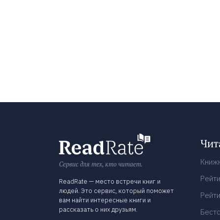
Чит
Книж
Сервис для тех, кто читает.
Рейти
ReadRate — место встречи книг и
людей. Это сервис, который поможет
Рейти
вам найти интересные книги и
рассказать о них друзьям.
Бест