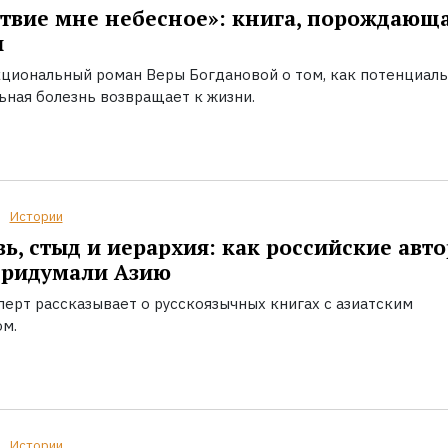
твие мне небесное»: книга, порождающ
ы
циональный роман Веры Богдановой о том, как потенциал
ьная болезнь возвращает к жизни.
Истории
ь, стыд и иерархия: как российские авт
придумали Азию
перт рассказывает о русскоязычных книгах с азиатским
ом.
Истории