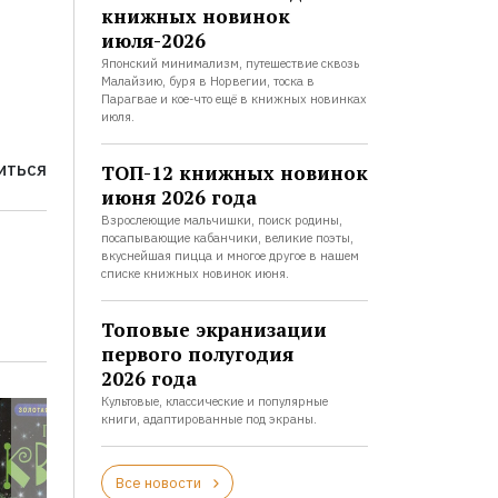
книжных новинок
июля-2026
Японский минимализм, путешествие сквозь
Малайзию, буря в Норвегии, тоска в
Парагвае и кое-что ещё в книжных новинках
июля.
ТОП-12 книжных новинок
ИТЬСЯ
июня 2026 года
Взрослеющие мальчишки, поиск родины,
посапывающие кабанчики, великие поэты,
вкуснейшая пицца и многое другое в нашем
списке книжных новинок июня.
Топовые экранизации
первого полугодия
2026 года
Культовые, классические и популярные
книги, адаптированные под экраны.
Все новости