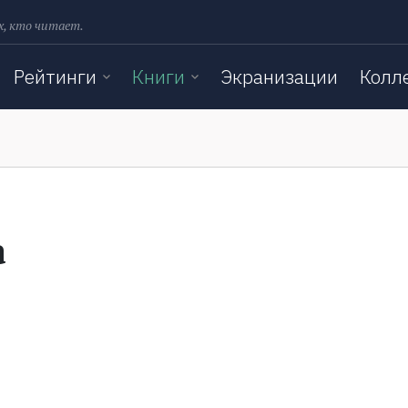
х, кто читает.
Рейтинги
Книги
Экранизации
Колл
а