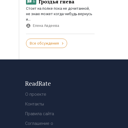
Гроздья гнева
6
Стоит на полке пока не дочитанной,
не знаю может когда-нибудь вернусь
и...
Елена Авдеева
Все обсуждения
ReadRate
О проекте
Контакты
Правила сайта
Соглашение о