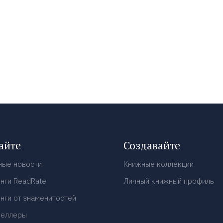
айте
Создавайте
ные новости
Книжные коллекции
нги ReadRate
Личный книжный профиль
нги от знаменитостей
селлеры