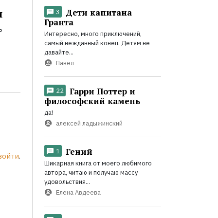
Дети капитана
и
3
Гранта
ь
Интересно, много приключений,
самый нежданный конец. Детям не
давайте...
Павел
Гарри Поттер и
22
философский камень
да!
алексей ладыжинский
Гений
1
войти
.
Шикарная книга от моего любимого
автора, читаю и получаю массу
удовольствия...
Елена Авдеева