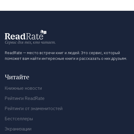
Сервис для тех, кто читает.
ReadRate — место встречи книг и людей. Это сервис, который
поможет вам найти интересные книги и рассказать о них друзьям.
Читайте
Книжные новости
Рейтинги ReadRate
Рейтинги от знаменитостей
Бестселлеры
Экранизации