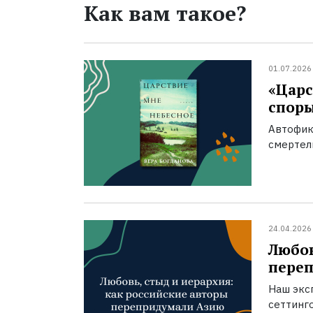
Как вам такое?
01.07.2026
«Царс
спор
Автофик
смертел
24.04.2026
Любов
пере
Наш экс
сеттинг