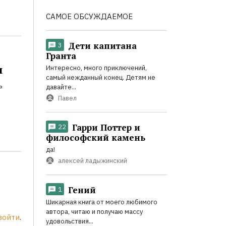
САМОЕ ОБСУЖДАЕМОЕ
Дети капитана
3
Гранта
и
Интересно, много приключений,
самый нежданный конец. Детям не
ь
давайте...
Павел
Гарри Поттер и
22
философский камень
да!
алексей ладыжинский
Гений
1
Шикарная книга от моего любимого
автора, читаю и получаю массу
войти
.
удовольствия...