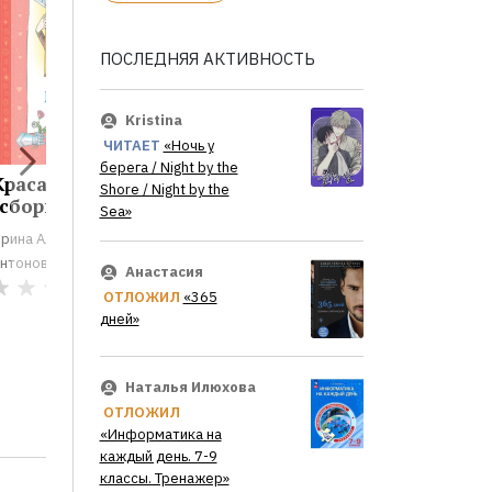
ПОСЛЕДНЯЯ АКТИВНОСТЬ
Kristina
ЧИТАЕТ
«Ночь у
берега / Night by the
Красавица 5 «В»
Красавица 5 "В"
Подслуш
Shore / Night by the
(сборник)
музыки
Sea»
Ирина Алексеевна
рина Алексеевна
Ирина Алек
Антонова
нтонова
Антонова
0
Анастасия
Любимов Ю
0
ОТЛОЖИЛ
«365
Иосиф Бро
дней»
Татьяна Че
Наталья Илюхова
ОТЛОЖИЛ
«Информатика на
каждый день. 7-9
классы. Тренажер»