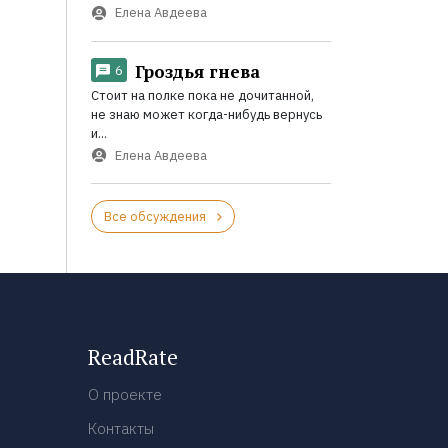
Елена Авдеева
Гроздья гнева
6
Стоит на полке пока не дочитанной,
не знаю может когда-нибудь вернусь
и...
Елена Авдеева
Все обсуждения
ReadRate
О проекте
Контакты