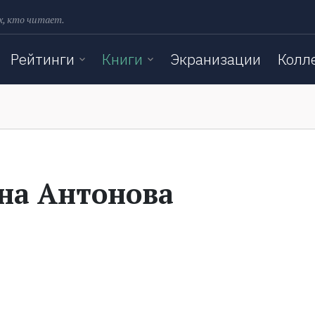
х, кто читает.
Рейтинги
Книги
Экранизации
Колл
на Антонова