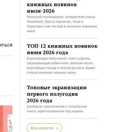
книжных новинок
июля-2026
Японский минимализм, путешествие сквозь
Малайзию, буря в Норвегии, тоска в
Парагвае и кое-что ещё в книжных новинках
июля.
ТОП-12 книжных новинок
ИТЬСЯ
июня 2026 года
Взрослеющие мальчишки, поиск родины,
посапывающие кабанчики, великие поэты,
вкуснейшая пицца и многое другое в нашем
списке книжных новинок июня.
Топовые экранизации
первого полугодия
2026 года
Культовые, классические и популярные
книги, адаптированные под экраны.
Все новости