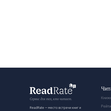
Чит
Книж
Сервис для тех, кто читает.
Рейти
ReadRate — место встречи книг и