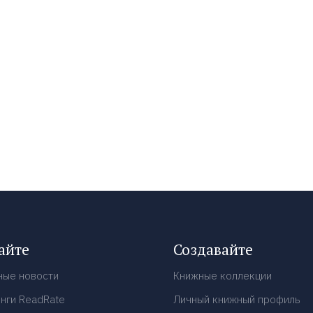
айте
Создавайте
ные новости
Книжные коллекции
нги ReadRate
Личный книжный профиль