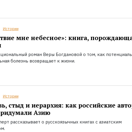
Истории
твие мне небесное»: книга, порождающ
ы
циональный роман Веры Богдановой о том, как потенциал
ьная болезнь возвращает к жизни.
Истории
ь, стыд и иерархия: как российские авт
придумали Азию
перт рассказывает о русскоязычных книгах с азиатским
ом.