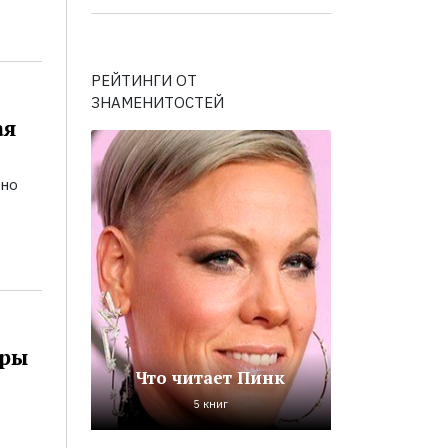
РЕЙТИНГИ ОТ
ЗНАМЕНИТОСТЕЙ
ая
ьно
оры
Что читает Пинк
5 книг