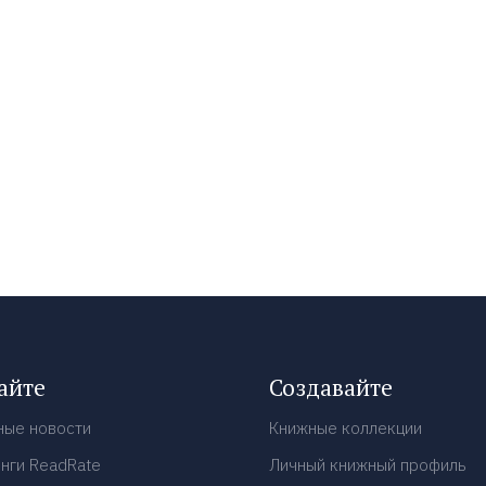
айте
Создавайте
ные новости
Книжные коллекции
нги ReadRate
Личный книжный профиль