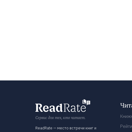
Чит
Книж
Сервис для тех, кто читает.
Рейти
ReadRate — место встречи книг и