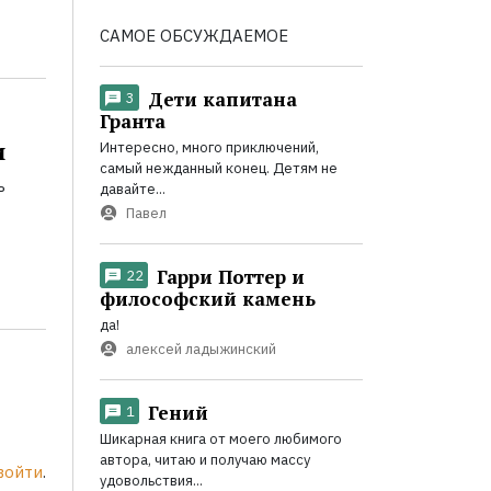
САМОЕ ОБСУЖДАЕМОЕ
Дети капитана
3
Гранта
и
Интересно, много приключений,
самый нежданный конец. Детям не
ь
давайте...
Павел
Гарри Поттер и
22
философский камень
да!
алексей ладыжинский
Гений
1
Шикарная книга от моего любимого
автора, читаю и получаю массу
войти
.
удовольствия...