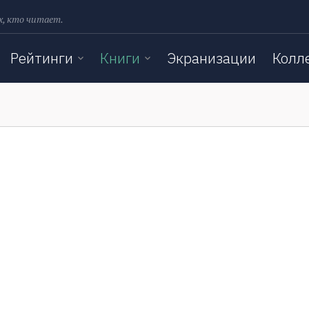
х, кто читает.
Рейтинги
Книги
Экранизации
Колл