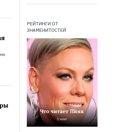
РЕЙТИНГИ ОТ
ЗНАМЕНИТОСТЕЙ
ая
ьно
оры
Что читает Пинк
5 книг