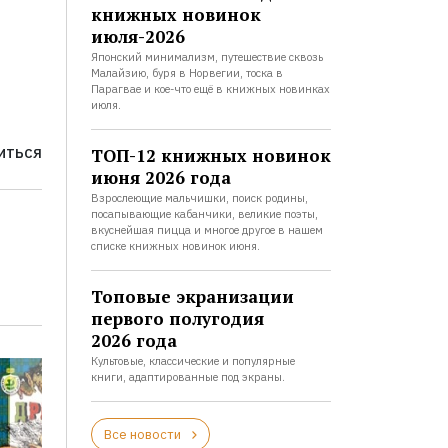
книжных новинок
июля-2026
Японский минимализм, путешествие сквозь
Малайзию, буря в Норвегии, тоска в
Парагвае и кое-что ещё в книжных новинках
июля.
ТОП-12 книжных новинок
ИТЬСЯ
июня 2026 года
Взрослеющие мальчишки, поиск родины,
посапывающие кабанчики, великие поэты,
вкуснейшая пицца и многое другое в нашем
списке книжных новинок июня.
Топовые экранизации
первого полугодия
2026 года
Культовые, классические и популярные
книги, адаптированные под экраны.
Все новости