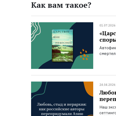
Как вам такое?
01.07.2026
«Царс
спор
Автофик
смертел
24.04.2026
Любов
пере
Наш экс
сеттинг