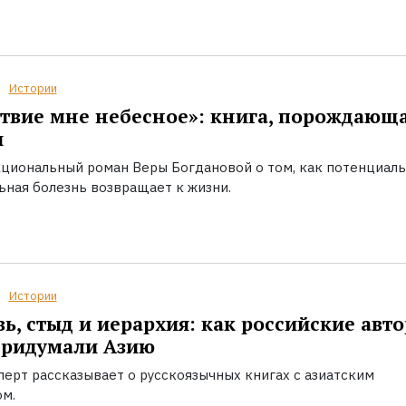
Истории
твие мне небесное»: книга, порождающ
ы
циональный роман Веры Богдановой о том, как потенциал
ьная болезнь возвращает к жизни.
Истории
ь, стыд и иерархия: как российские авт
придумали Азию
перт рассказывает о русскоязычных книгах с азиатским
ом.