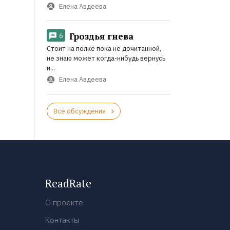
Елена Авдеева
Гроздья гнева
6
Стоит на полке пока не дочитанной,
не знаю может когда-нибудь вернусь
и...
Елена Авдеева
Все обсуждения
ReadRate
О проекте
Контакты