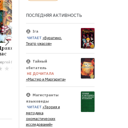
ПОСЛЕДНЯЯ АКТИВНОСТЬ
Ira
ЧИТАЕТ
«Буратино.
Театр ужасов»
Драконы среди
Елки-палки:...
Укротит
нас
сиренев
Сергей Георгиев
Тайный
ергей Георгиев
Сергей Гео
0
обитатель
0
НЕ ДОЧИТАЛА
«Мастер и Маргарита»
Магистранты
языковеды
ЧИТАЕТ
«Теория и
методика
ономастических
исследований»