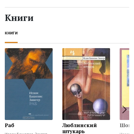
Жанры
Книги
Серии
КНИГИ
Экранизации
Коллекции
Раб
Люблинский
Шош
штукарь