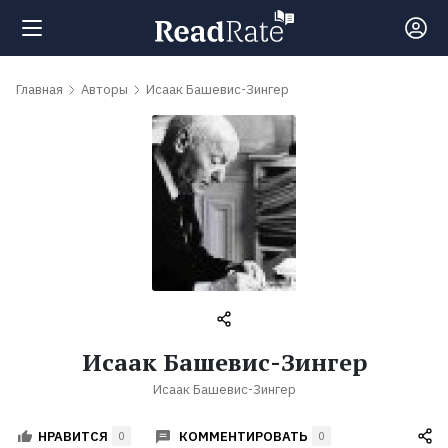
Поиск
Главная
Авторы
Исаак Башевис-Зингер
Новости
Рейтинги
Книги
Самые
Исаак Башевис-Зингер
обсуждаемые
Исаак Башевис-Зингер
книги
КОММЕНТИРОВАТЬ
НРАВИТСЯ
0
0
Авторы