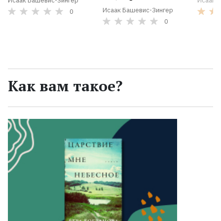
Исаак Башевис-Зингер
Исаак 
Исаак Башевис-Зингер
0
0
Как вам такое?