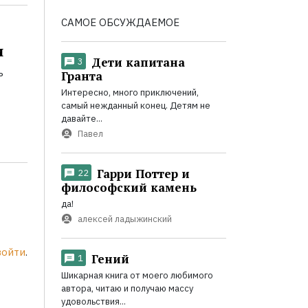
САМОЕ ОБСУЖДАЕМОЕ
и
Дети капитана
3
ь
Гранта
Интересно, много приключений,
самый нежданный конец. Детям не
давайте...
Павел
Гарри Поттер и
22
философский камень
да!
алексей ладыжинский
войти
.
Гений
1
Шикарная книга от моего любимого
автора, читаю и получаю массу
удовольствия...