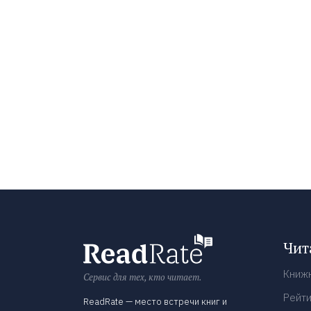
Чит
Книж
Сервис для тех, кто читает.
Рейти
ReadRate — место встречи книг и