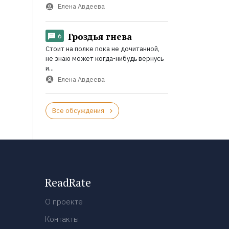
Елена Авдеева
Гроздья гнева
6
Стоит на полке пока не дочитанной,
не знаю может когда-нибудь вернусь
и...
Елена Авдеева
Все обсуждения
ReadRate
О проекте
Контакты