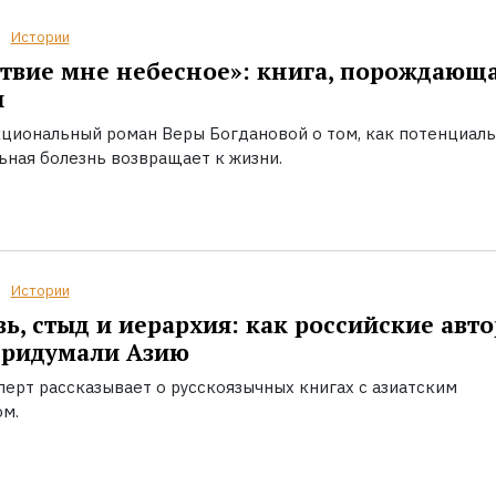
Истории
твие мне небесное»: книга, порождающ
ы
циональный роман Веры Богдановой о том, как потенциал
ьная болезнь возвращает к жизни.
Истории
ь, стыд и иерархия: как российские авт
придумали Азию
перт рассказывает о русскоязычных книгах с азиатским
ом.