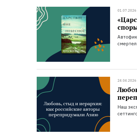
01.07.2026
«Царс
спор
Автофик
смертел
24.04.2026
Любов
пере
Наш экс
сеттинг