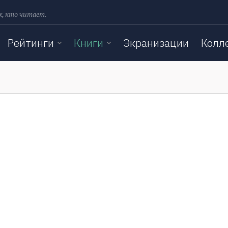
х, кто читает.
Рейтинги
Книги
Экранизации
Колл