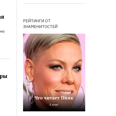
ая
РЕЙТИНГИ ОТ
ЗНАМЕНИТОСТЕЙ
ьно
оры
Что читает Пинк
5 книг