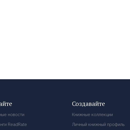
айте
Создавайте
ные новости
Книжные коллекции
нги ReadRate
Личный книжный профиль