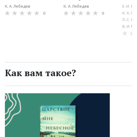
К. А. Лебедев
К. А. Лебедев
Е. И. К
К. А. Л
0
0
Л. С. Яц
В. И. М
Как вам такое?