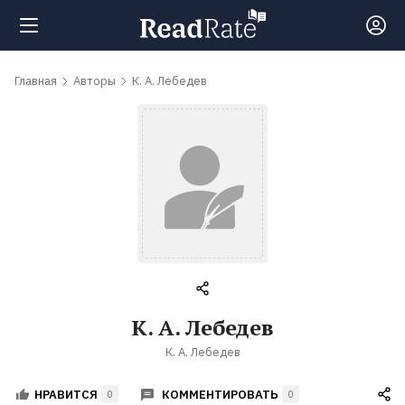
Поиск
Главная
Авторы
К. А. Лебедев
Новости
Рейтинги
Книги
Самые
К. А. Лебедев
обсуждаемые
К. А. Лебедев
книги
КОММЕНТИРОВАТЬ
НРАВИТСЯ
0
0
Авторы