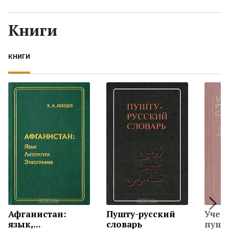
Жанры
Книги
Серии
КНИГИ
Экранизации
Коллекции
Афганистан:
Пушту-русский
Учеб
язык,...
словарь
пушту