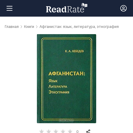
Поиск
Главная
Книги
Афганистан: язык, литература, этнография
Новости
Рейтинги
Книги
Самые
обсуждаемые
книги
Авторы
0