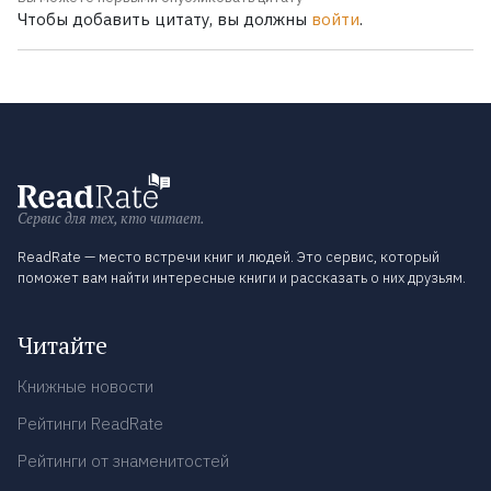
Чтобы добавить цитату, вы должны
войти
.
Сервис для тех, кто читает.
ReadRate — место встречи книг и людей. Это сервис, который
поможет вам найти интересные книги и рассказать о них друзьям.
Читайте
Книжные новости
Рейтинги ReadRate
Рейтинги от знаменитостей