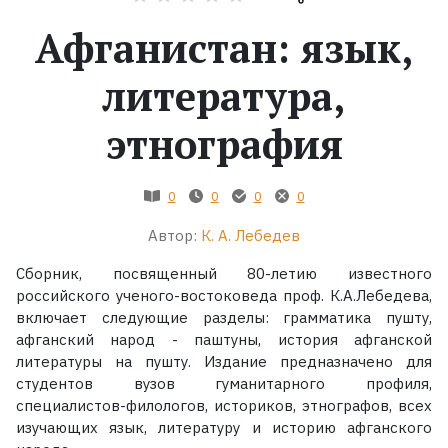
Афганистан: язык,
Жанры
литература,
Серии
этнография
Экранизации
0
0
0
0
Коллекции
Автор:
К. А. Лебедев
Сборник, посвященный 80-летию известного
российского ученого-востоковеда проф. К.А.Лебедева,
включает следующие разделы: грамматика пушту,
афганский народ - паштуны, история афганской
литературы на пушту. Издание предназначено для
студентов вузов гуманитарного профиля,
специалистов-филологов, историков, этнографов, всех
изучающих язык, литературу и историю афганского