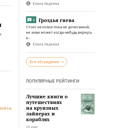
Елена Авдеева
Гроздья гнева
6
и
Стоит на полке пока не дочитанной,
не знаю может когда-нибудь вернусь
ь
и...
Елена Авдеева
Все обсуждения
ПОПУЛЯРНЫЕ РЕЙТИНГИ
Лучшие книги о
путешествиях
на круизных
войти
.
лайнерах и
кораблях
10 книг