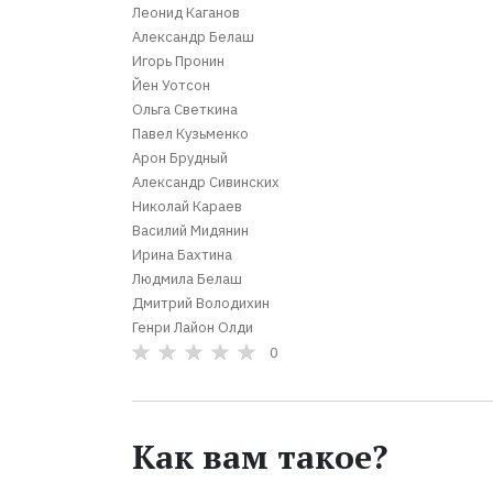
Леонид Каганов
Александр Белаш
Игорь Пронин
Йен Уотсон
Ольга Светкина
Павел Кузьменко
Арон Брудный
Александр Сивинских
Николай Караев
Василий Мидянин
Ирина Бахтина
Людмила Белаш
Дмитрий Володихин
Генри Лайон Олди
0
Как вам такое?