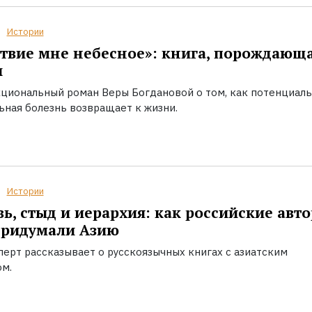
Истории
твие мне небесное»: книга, порождающ
ы
циональный роман Веры Богдановой о том, как потенциал
ьная болезнь возвращает к жизни.
Истории
ь, стыд и иерархия: как российские авт
придумали Азию
перт рассказывает о русскоязычных книгах с азиатским
ом.