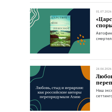
01.07.2026
«Царс
спор
Автофик
смертел
24.04.2026
Любов
пере
Наш экс
сеттинг