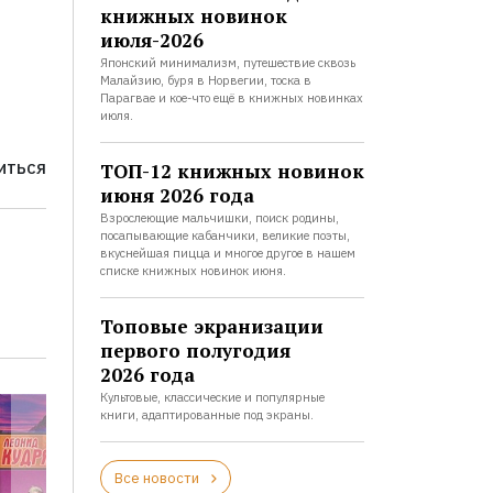
книжных новинок
июля-2026
Японский минимализм, путешествие сквозь
Малайзию, буря в Норвегии, тоска в
Парагвае и кое-что ещё в книжных новинках
июля.
ТОП-12 книжных новинок
ИТЬСЯ
июня 2026 года
Взрослеющие мальчишки, поиск родины,
посапывающие кабанчики, великие поэты,
вкуснейшая пицца и многое другое в нашем
списке книжных новинок июня.
Топовые экранизации
первого полугодия
2026 года
Культовые, классические и популярные
книги, адаптированные под экраны.
Все новости