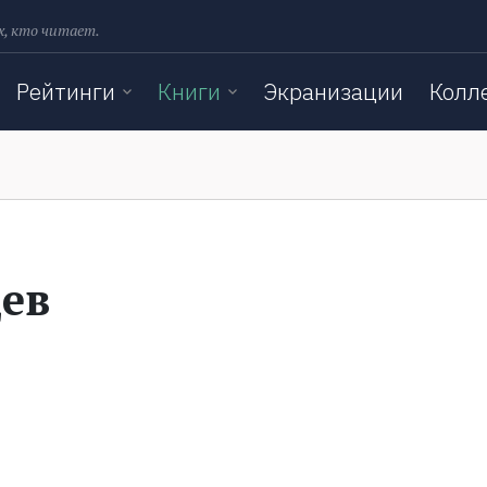
х, кто читает.
Рейтинги
Книги
Экранизации
Колл
ев