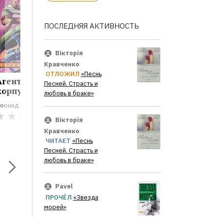
ПОСЛЕДНЯЯ АКТИВНОСТЬ
Вікторія
Кравченко
ОТЛОЖИЛ
«Песнь
Агент Звездного
Дорога миров
Тень ма
Песней. Страсть и
корпуса
любовь в браке»
Леонид Кудрявцев
Леонид Куд
еонид Кудрявцев
0
0
Вікторія
Кравченко
ЧИТАЕТ
«Песнь
Песней. Страсть и
любовь в браке»
Pavel
ПРОЧЁЛ
«Звезда
морей»