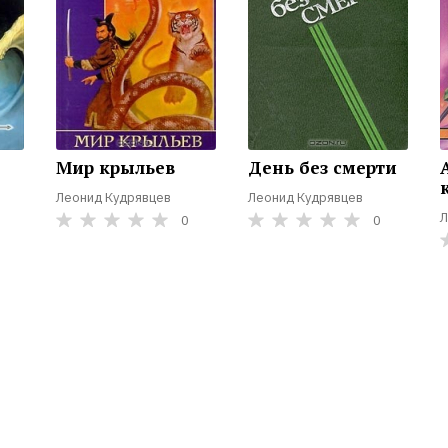
Мир крыльев
День без смерти
Леонид Кудрявцев
Леонид Кудрявцев
Л
0
0