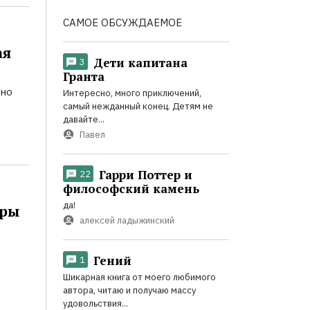
САМОЕ ОБСУЖДАЕМОЕ
ая
Дети капитана
3
Гранта
ьно
Интересно, много приключений,
самый нежданный конец. Детям не
давайте...
Павел
Гарри Поттер и
22
философский камень
да!
оры
алексей ладыжинский
Гений
1
Шикарная книга от моего любимого
автора, читаю и получаю массу
удовольствия...