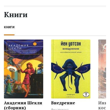
Жанры
Книги
Серии
КНИГИ
Экранизации
Коллекции
Академия Шекли
Внедрение
Инкв
(сборник)
косм