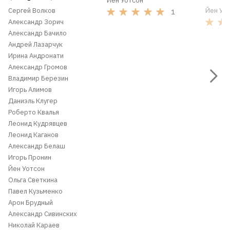
Йен Уотсон
Сергей Волков
Йен Уо
1
Александр Зорич
Александр Бачило
Андрей Лазарчук
Ирина Андронати
Александр Громов
Владимир Березин
Игорь Алимов
Даниэль Клугер
Роберто Квалья
Леонид Кудрявцев
Леонид Каганов
Александр Белаш
Игорь Пронин
Йен Уотсон
Ольга Светкина
Павел Кузьменко
Арон Брудный
Александр Сивинских
Николай Караев