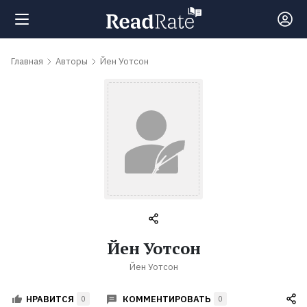
Поиск
Главная
Авторы
Йен Уотсон
Новости
Рейтинги
Книги
Самые
Йен Уотсон
обсуждаемые
Йен Уотсон
книги
КОММЕНТИРОВАТЬ
НРАВИТСЯ
0
0
Авторы