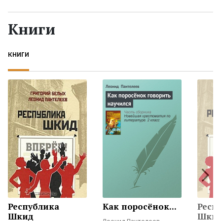
Жанры
Книги
Серии
КНИГИ
Экранизации
Коллекции
Республика
Как поросёнок...
Респ
Шкид
Шкид