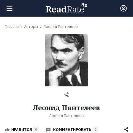
Поиск
Главная
Авторы
Леонид Пантелеев
Новости
Рейтинги
Книги
Самые
Леонид Пантелеев
обсуждаемые
Леонид Пантелеев
книги
КОММЕНТИРОВАТЬ
НРАВИТСЯ
0
0
Авторы