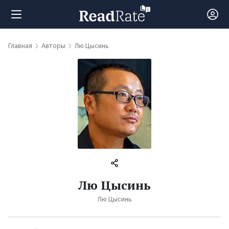
Поиск
Главная
Авторы
Лю Цысинь
Новости
Рейтинги
Книги
Самые
Лю Цысинь
обсуждаемые
Лю Цысинь
книги
Авторы