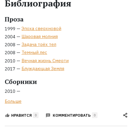
Библиография
Жанры
Проза
Серии
—
Эпоха сверхновой
1999
—
Шаровая молния
2004
Экранизации
—
Задача трёх тел
2008
—
Темный лес
2008
—
Вечная жизнь Смерти
2010
Коллекции
—
Блуждающая Земля
2017
Сборники
—
2010
Больше
КОММЕНТИРОВАТЬ
НРАВИТСЯ
0
0