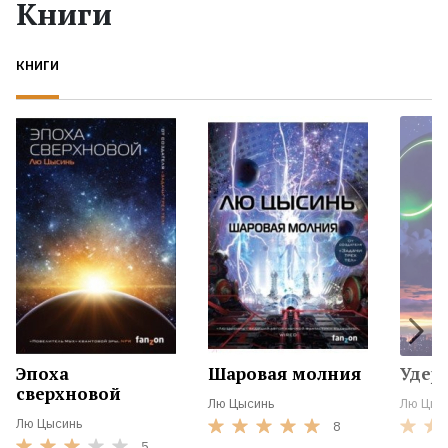
Книги
КНИГИ
Эпоха
Шаровая молния
Удер
сверхновой
Лю Цысинь
Лю Цыс
Лю Цысинь
8
5