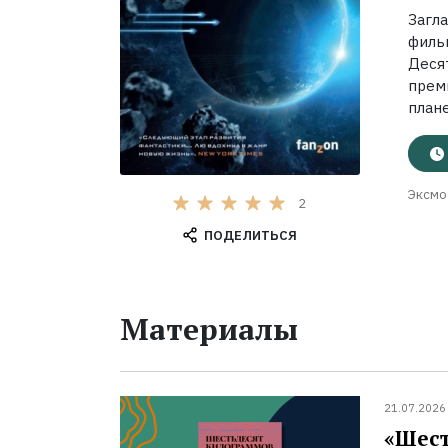
Загл
филь
Деся
прем
плане
Эксмо
2
ПОДЕЛИТЬСЯ
Материалы
21.07.2026
«Шест