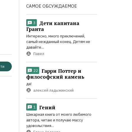
САМОЕ ОБСУЖДАЕМОЕ
Дети капитана
3
Гранта
Интересно, много приключений,
самый нежданный конец. Детям не
давайте...
Павел
ти
Гарри Поттер и
22
философский камень
да!
алексей ладыжинский
Гений
1
Шикарная книга от моего любимого
автора, читаю и получаю массу
удовольствия...