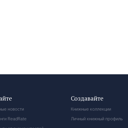
айте
Создавайте
ные новости
Книжные коллекции
нги ReadRate
Личный книжный профиль