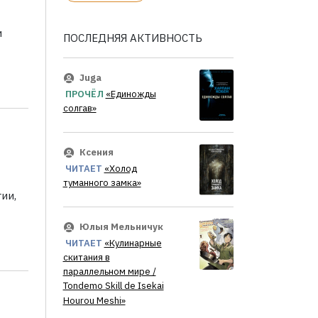
и
ПОСЛЕДНЯЯ АКТИВНОСТЬ
Juga
ПРОЧЁЛ
«Единожды
солгав»
Ксения
ЧИТАЕТ
«Холод
туманного замка»
ии,
Юлыя Мельничук
ЧИТАЕТ
«Кулинарные
скитания в
параллельном мире /
Tondemo Skill de Isekai
Hourou Meshi»