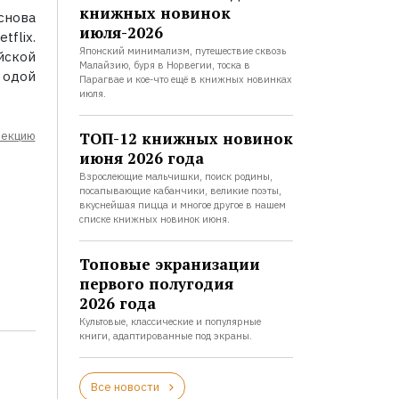
книжных новинок
снова
июля-2026
flix.
Японский минимализм, путешествие сквозь
йской
Малайзию, буря в Норвегии, тоска в
 одой
Парагвае и кое-что ещё в книжных новинках
июля.
ТОП-12 книжных новинок
лекцию
июня 2026 года
Взрослеющие мальчишки, поиск родины,
посапывающие кабанчики, великие поэты,
вкуснейшая пицца и многое другое в нашем
списке книжных новинок июня.
Топовые экранизации
первого полугодия
2026 года
Культовые, классические и популярные
книги, адаптированные под экраны.
Все новости