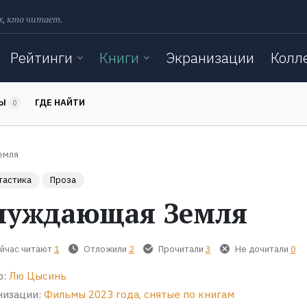
х, кто читает.
Рейтинги
Книги
Экранизации
Колл
ТЫ
ГДЕ НАЙТИ
0
емля
тастика
Проза
луждающая Земля
йчас читают
1
Отложили
2
Прочитали
3
Не дочитали
0
р:
Лю Цысинь
низации:
Фильмы 2023 года, снятые по книгам