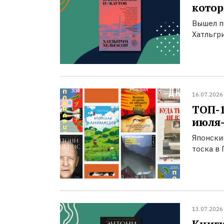
котор
Вышел п
Хатльгри
16.07.2026
ТОП-
июля-
Японски
тоска в 
13.07.2026