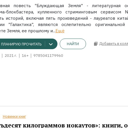
авная повесть "Блуждающая Земля" - литературная о
ма-блокбастера, купленного стриминговым сервисом Net
ть историй, включая пять произведений - лауреатов кита
ии "Галактика", являются ослепительно оригинальной
те Земля, ее прошлому и...
Ещё
Добавить в кол
НАЙТИ
ПЛАНИРУЮ ПРОЧИТАТЬ
2021 г.
16+
9785041179960
Новинки книг
ьдесят килограммов нокаутов»: книги, о