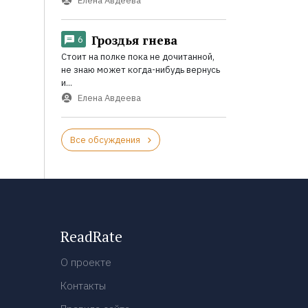
Елена Авдеева
Гроздья гнева
6
Стоит на полке пока не дочитанной,
не знаю может когда-нибудь вернусь
и...
Елена Авдеева
Все обсуждения
ReadRate
О проекте
Контакты