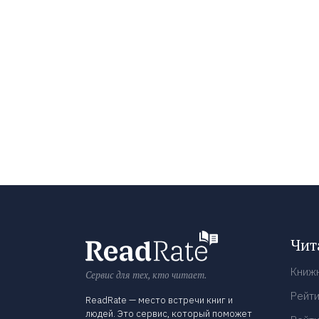
Чит
Книж
Сервис для тех, кто читает.
Рейти
ReadRate — место встречи книг и
людей. Это сервис, который поможет