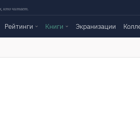
х, кто читает.
Рейтинги
Книги
Экранизации
Колл