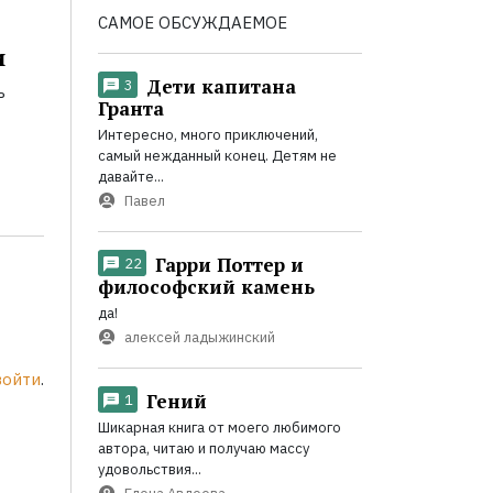
САМОЕ ОБСУЖДАЕМОЕ
и
Дети капитана
3
ь
Гранта
Интересно, много приключений,
самый нежданный конец. Детям не
давайте...
Павел
Гарри Поттер и
22
философский камень
да!
алексей ладыжинский
войти
.
Гений
1
Шикарная книга от моего любимого
автора, читаю и получаю массу
удовольствия...