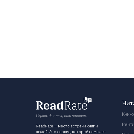
Чит
Книж
Сервис для тех, кто читает.
Рейти
ReadRate — место встречи книг и
людей. Это сервис, который поможет