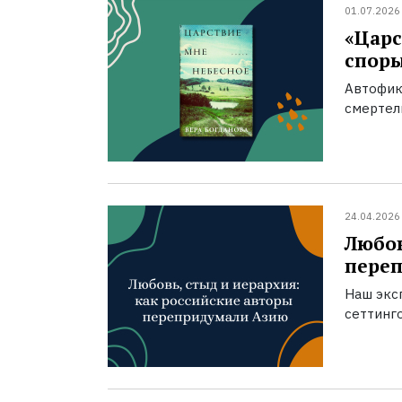
01.07.2026
«Царс
спор
Автофик
смертел
24.04.2026
Любов
пере
Наш экс
сеттинг