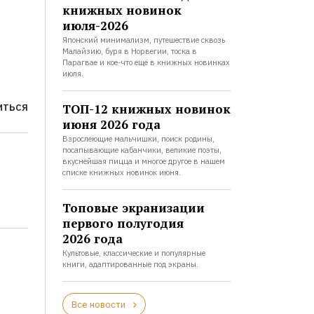
книжных новинок
июля-2026
Японский минимализм, путешествие сквозь
Малайзию, буря в Норвегии, тоска в
Парагвае и кое-что ещё в книжных новинках
июля.
ТОП-12 книжных новинок
ИТЬСЯ
июня 2026 года
Взрослеющие мальчишки, поиск родины,
посапывающие кабанчики, великие поэты,
вкуснейшая пицца и многое другое в нашем
списке книжных новинок июня.
Топовые экранизации
первого полугодия
2026 года
Культовые, классические и популярные
книги, адаптированные под экраны.
Все новости