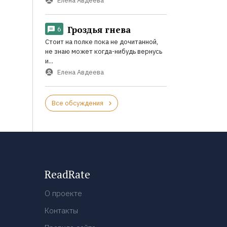
Елена Авдеева
Гроздья гнева
6
Стоит на полке пока не дочитанной,
не знаю может когда-нибудь вернусь
и...
Елена Авдеева
Все обсуждения
ReadRate
О проекте
Контакты