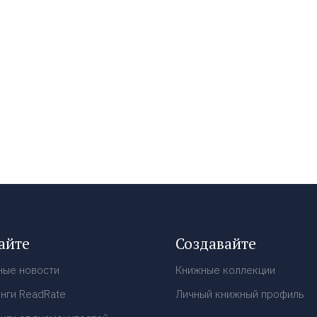
айте
Создавайте
ные новости
Книжные коллекции
нги ReadRate
Личный книжный профиль