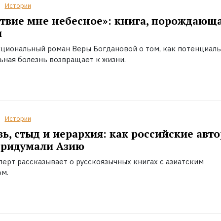
Истории
твие мне небесное»: книга, порождающ
ы
циональный роман Веры Богдановой о том, как потенциал
ьная болезнь возвращает к жизни.
Истории
ь, стыд и иерархия: как российские авт
придумали Азию
перт рассказывает о русскоязычных книгах с азиатским
ом.