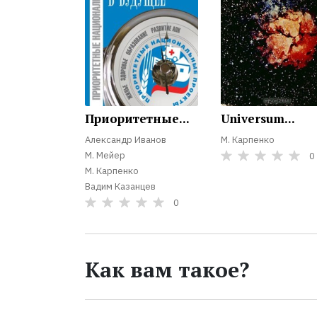
Приоритетные...
Universum...
Александр Иванов
М. Карпенко
М. Мейер
0
М. Карпенко
Вадим Казанцев
0
Как вам такое?