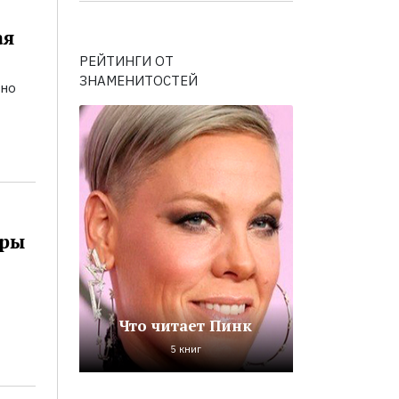
ая
РЕЙТИНГИ ОТ
ЗНАМЕНИТОСТЕЙ
ьно
оры
Что читает Пинк
5 книг