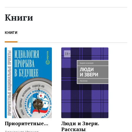
Жанры
Книги
Серии
КНИГИ
Экранизации
Коллекции
Приоритетные...
Люди и Звери.
Рассказы