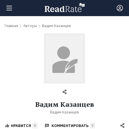
Поиск
Главная
Авторы
Вадим Казанцев
Новости
Рейтинги
Книги
Самые
Вадим Казанцев
обсуждаемые
Вадим Казанцев
книги
КОММЕНТИРОВАТЬ
НРАВИТСЯ
0
0
Авторы