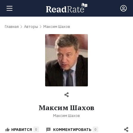
Поиск
Главная
Авторы
Максим Шахов
Новости
Рейтинги
Книги
Самые
Максим Шахов
обсуждаемые
Максим Шахов
книги
КОММЕНТИРОВАТЬ
НРАВИТСЯ
0
0
Авторы