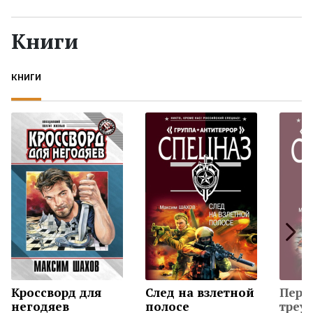
Жанры
Книги
Серии
КНИГИ
Экранизации
Коллекции
Кроссворд для
След на взлетной
Перс
негодяев
полосе
треу