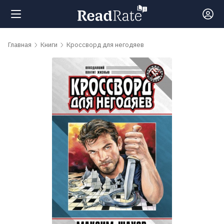
Поиск
Главная
Книги
Кроссворд для негодяев
Новости
Рейтинги
Книги
Самые
обсуждаемые
книги
Авторы