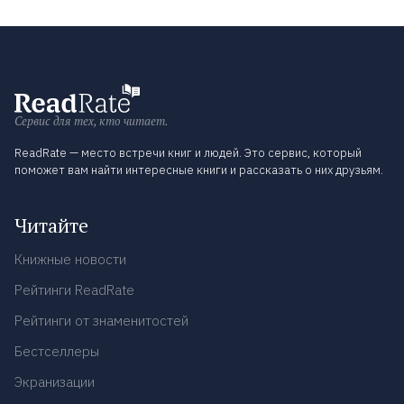
Сервис для тех, кто читает.
ReadRate — место встречи книг и людей. Это сервис, который
поможет вам найти интересные книги и рассказать о них друзьям.
Читайте
Книжные новости
Рейтинги ReadRate
Рейтинги от знаменитостей
Бестселлеры
Экранизации