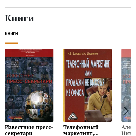
Жанры
Книги
Серии
КНИГИ
Экранизации
Коллекции
Известные пресс-
Телефонный
Алек
секретари
маркетинг,...
Никол