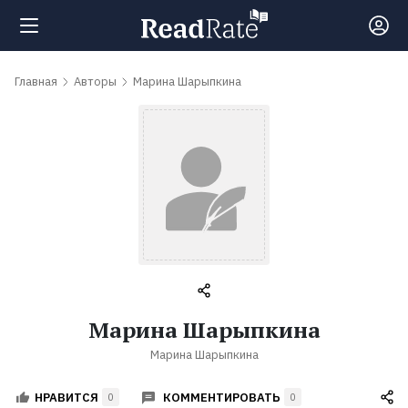
Поиск
Главная
Авторы
Марина Шарыпкина
Новости
Рейтинги
Книги
Самые
Марина Шарыпкина
обсуждаемые
Марина Шарыпкина
книги
КОММЕНТИРОВАТЬ
НРАВИТСЯ
0
0
Авторы