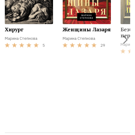
Хирург
Женщины Лазаря
Безб
пере
Марина Степнова
Марина Степнова
Марина
5
29