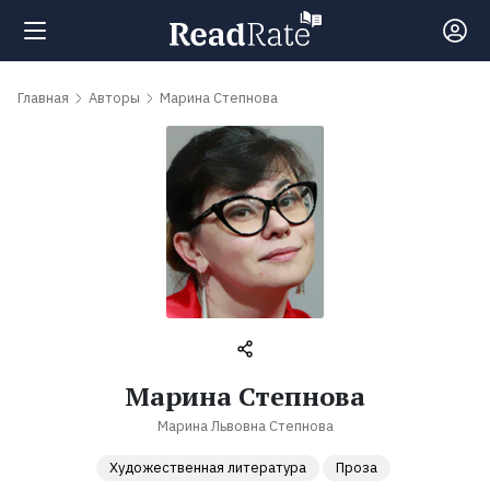
Поиск
Главная
Авторы
Марина Степнова
Новости
Рейтинги
Книги
Самые
Марина Степнова
обсуждаемые
Марина Львовна Степнова
книги
Художественная литература
Проза
Авторы