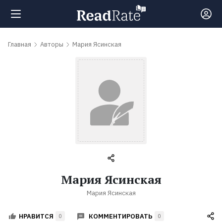
Поиск
Главная
Авторы
Мария Ясинская
Новости
Рейтинги
Книги
Самые
Мария Ясинская
обсуждаемые
Мария Ясинская
книги
КОММЕНТИРОВАТЬ
НРАВИТСЯ
0
0
Авторы