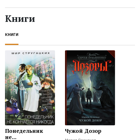
Жанры
Книги
Серии
КНИГИ
Экранизации
Коллекции
Понедельник
Чужой Дозор
не...