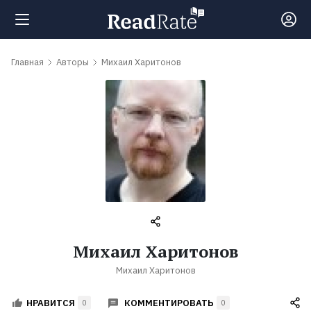
Поиск
Главная
Авторы
Михаил Харитонов
Новости
Рейтинги
Книги
Самые
Михаил Харитонов
обсуждаемые
Михаил Харитонов
книги
КОММЕНТИРОВАТЬ
НРАВИТСЯ
0
0
Авторы