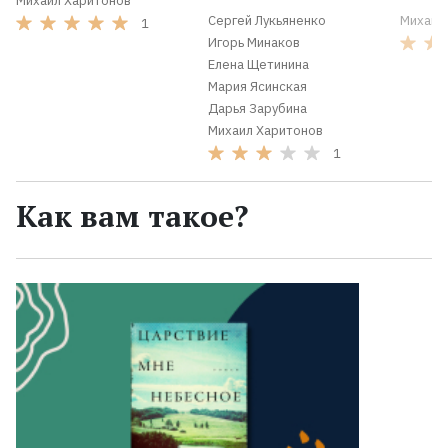
Михаил Харитонов
Сергей Лукьяненко
Михаил
1
Игорь Минаков
Елена Щетинина
Мария Ясинская
Дарья Зарубина
Михаил Харитонов
1
Как вам такое?