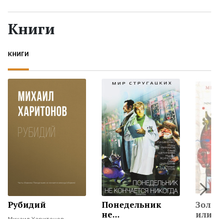
Жанры
Книги
Серии
КНИГИ
Экранизации
Коллекции
Рубидий
Понедельник
Золо
не...
или..