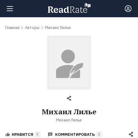
Поиск
Главная
Авторы
Михаил Лилье
Новости
Рейтинги
Книги
Самые
Михаил Лилье
обсуждаемые
Михаил Лилье
книги
КОММЕНТИРОВАТЬ
НРАВИТСЯ
0
0
Авторы