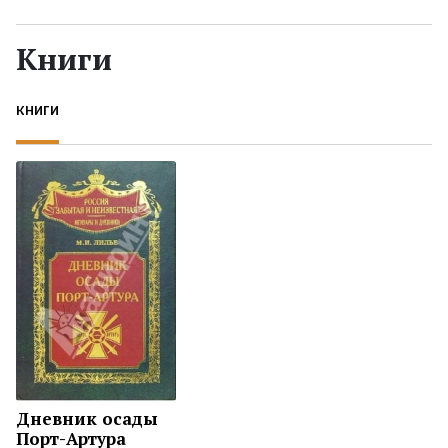
Жанры
Книги
Серии
КНИГИ
Экранизации
Коллекции
Дневник осады
Порт-Артура