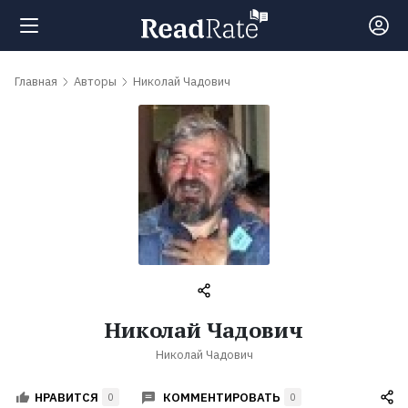
Поиск
Главная
Авторы
Николай Чадович
Новости
Рейтинги
Книги
Самые
Николай Чадович
обсуждаемые
Николай Чадович
книги
КОММЕНТИРОВАТЬ
НРАВИТСЯ
0
0
Авторы