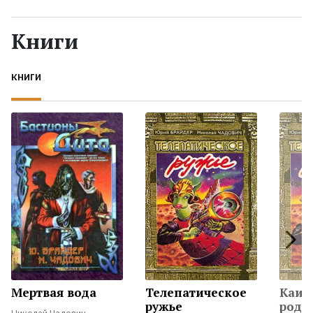
Жанры
Книги
Серии
КНИГИ
Экранизации
Коллекции
Мертвая вода
Телепатическое
Каин
ружье
роди