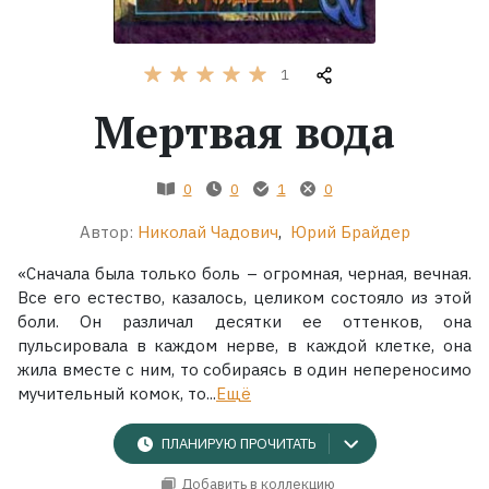
Жанры
1
Серии
Мертвая вода
Экранизации
0
0
1
0
Коллекции
Автор:
Николай Чадович
,
Юрий Брайдер
«Сначала была только боль – огромная, черная, вечная.
Все его естество, казалось, целиком состояло из этой
боли. Он различал десятки ее оттенков, она
пульсировала в каждом нерве, в каждой клетке, она
жила вместе с ним, то собираясь в один непереносимо
мучительный комок, то...
Ещё
ПЛАНИРУЮ ПРОЧИТАТЬ
Добавить в коллекцию