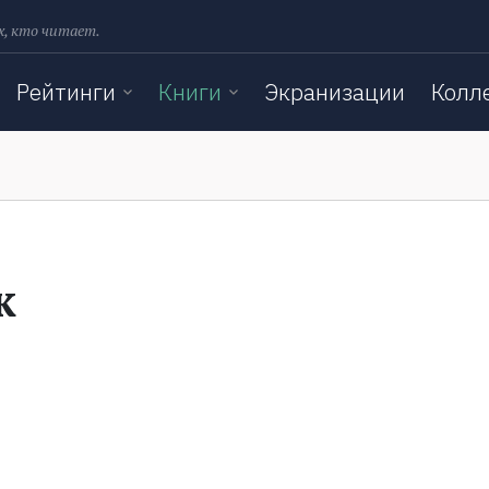
х, кто читает.
Рейтинги
Книги
Экранизации
Колл
к