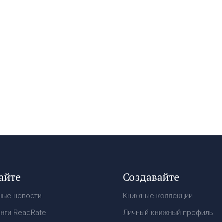
айте
Создавайте
ные новости
Книжные коллекции
нги ReadRate
Личный книжный профиль