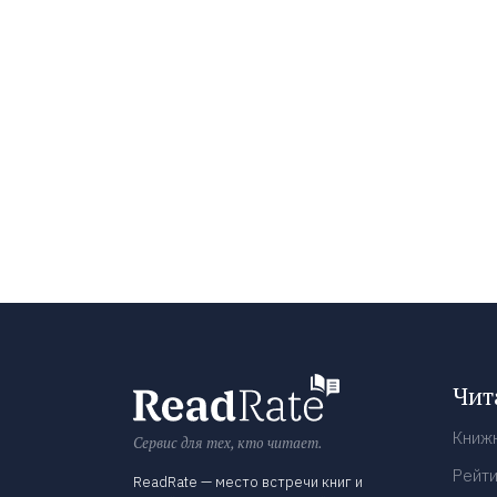
Чит
Книж
Сервис для тех, кто читает.
Рейти
ReadRate — место встречи книг и