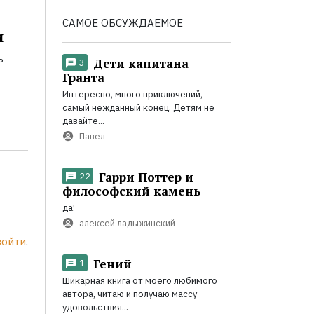
САМОЕ ОБСУЖДАЕМОЕ
и
ь
Дети капитана
3
Гранта
Интересно, много приключений,
самый нежданный конец. Детям не
давайте...
Павел
Гарри Поттер и
22
философский камень
да!
алексей ладыжинский
войти
.
Гений
1
Шикарная книга от моего любимого
автора, читаю и получаю массу
удовольствия...