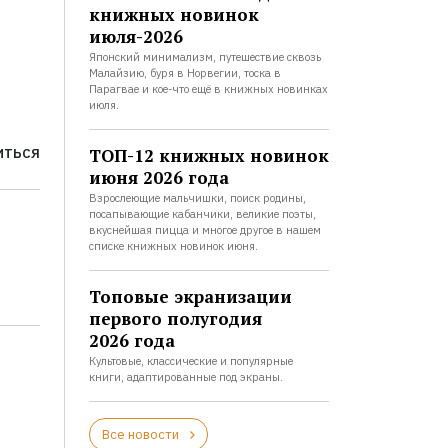
книжных новинок
июля-2026
Японский минимализм, путешествие сквозь
Малайзию, буря в Норвегии, тоска в
Парагвае и кое-что ещё в книжных новинках
июля.
ТОП-12 книжных новинок
ИТЬСЯ
июня 2026 года
Взрослеющие мальчишки, поиск родины,
посапывающие кабанчики, великие поэты,
вкуснейшая пицца и многое другое в нашем
списке книжных новинок июня.
Топовые экранизации
первого полугодия
2026 года
Культовые, классические и популярные
книги, адаптированные под экраны.
Все новости