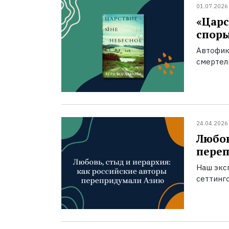
01.07.2026
«Царс
спор
Автофик
смертел
24.04.2026
Любов
пере
Наш экс
сеттинг