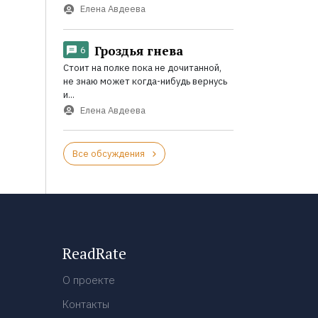
Елена Авдеева
Гроздья гнева
6
Стоит на полке пока не дочитанной,
не знаю может когда-нибудь вернусь
и...
Елена Авдеева
Все обсуждения
ReadRate
О проекте
Контакты