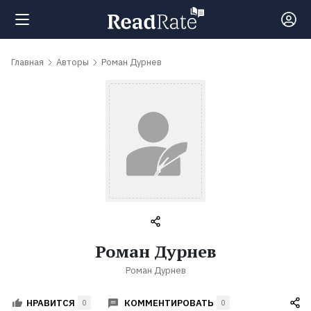
Поиск
Главная
Авторы
Роман Дурнев
Новости
Рейтинги
Книги
Самые
Роман Дурнев
обсуждаемые
Роман Дурнев
книги
КОММЕНТИРОВАТЬ
НРАВИТСЯ
0
0
Авторы