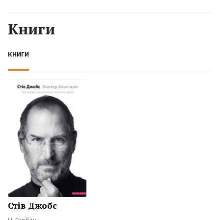
Жанры
Книги
Серии
КНИГИ
Экранизации
Коллекции
Стів Джобс