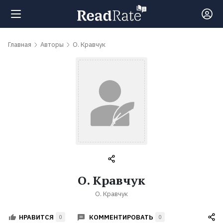
Поиск
Главная
Авторы
О. Кравчук
Новости
Рейтинги
Книги
Самые
О. Кравчук
обсуждаемые
О. Кравчук
книги
КОММЕНТИРОВАТЬ
НРАВИТСЯ
0
0
Авторы