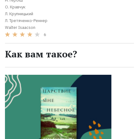
Н. Гербіш
О. Кравчук
Л. Крупницький
Л. Третяченко-Реннер
Walter Isaacson
6
Как вам такое?