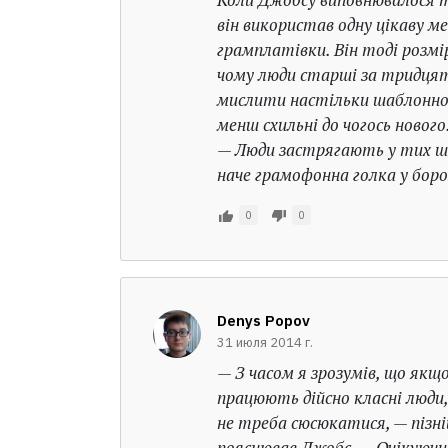
він використав одну цікаву 
грамплатівки. Він тоді розмі
чому люди старші за тридця
мислити настільки шаблонно
менш схильні до чогось нового
— Люди застрягають у тих ш
наче грамофонна голка у боро
0
0
Denys Popov
31 июля 2014 г.
— З часом я зрозумів, що якщ
працюють дійсно класні люди,
не треба сюсюкатися, — пізн
пояснював Джобс. — Очікуючи 