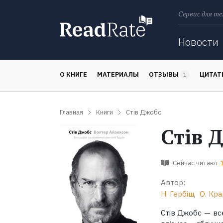
Сервис для те
Поиск
Новости
О КНИГЕ
МАТЕРИАЛЫ
ОТЗЫВЫ
ЦИТА
1
Главная
Книги
Стів Джобс
Стів 
Сейчас читают
Автор:
Н. Гербіш
,
О. Кра
Стів Джобс — вс