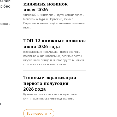
ханий
книжных новинок
рібно
июля-2026
Японский минимализм, путешествие сквозь
Малайзию, буря в Норвегии, тоска в
Парагвае и кое-что ещё в книжных новинках
лекцию
июля.
ТОП-12 книжных новинок
июня 2026 года
Взрослеющие мальчишки, поиск родины,
посапывающие кабанчики, великие поэты,
вкуснейшая пицца и многое другое в нашем
списке книжных новинок июня.
Топовые экранизации
первого полугодия
2026 года
Культовые, классические и популярные
книги, адаптированные под экраны.
и
Все новости