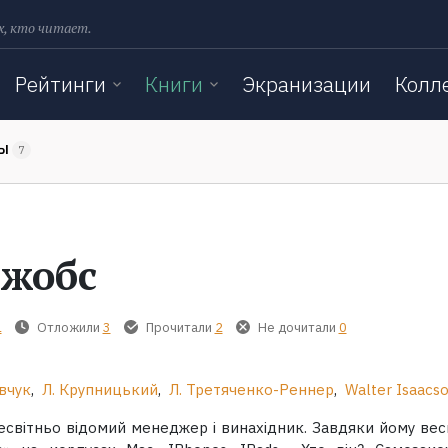
х, кто читает.
Рейтинги
Книги
Экранизации
Колл
ТЫ
7
Джобс
1
Отложили
3
Прочитали
2
Не дочитали
0
вчук
,
Л. Крупницький
,
Л. Третяченко-Реннер
,
Walter Isaacs
есвітньо відомий менеджер і винахідник. Завдяки йому весь