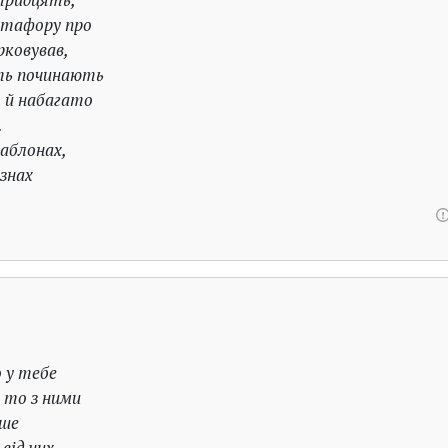
метафору про
рковував,
ть починають
 й набагато
.
аблонах,
знах
о у тебе
 то з ними
іше
від них