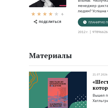
впізнає «яблуч
менеджер-дикта
людям? Успішна ч
6
ПОДЕЛИТЬСЯ
ПЛАНИРУЮ П
2012 г.
97896626
Материалы
21.07.2026
«Шест
котор
Вышел п
Хатльгри