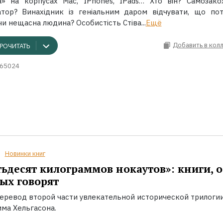
ка» на корпусах Mac, IPhones, IPads… Хто він? Самозако
тор? Винахідник із геніальним даром відчувати, що пот
и нещасна людина? Особистість Стіва...
Ещё
Добавить в кол
РОЧИТАТЬ
65024
Новинки книг
ьдесят килограммов нокаутов»: книги, о
ых говорят
еревод второй части увлекательной исторической трилоги
ма Хельгасона.