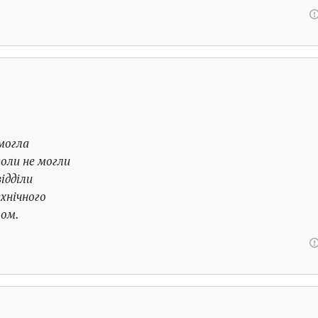
 могла
оли не могли
ідділи
хнічного
том.