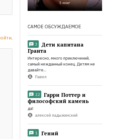
5 книг
САМОЕ ОБСУЖДАЕМОЕ
войти
.
Дети капитана
3
Гранта
Интересно, много приключений,
самый нежданный конец. Детям не
давайте...
Павел
Гарри Поттер и
22
философский камень
да!
алексей ладыжинский
Гений
1