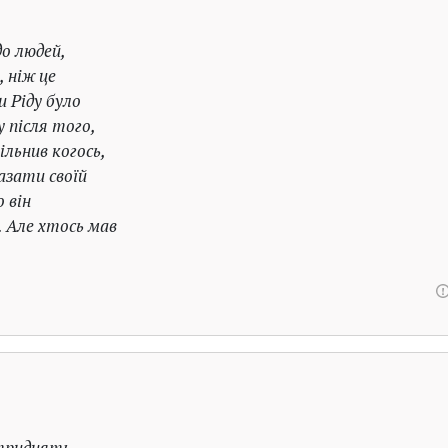
о людей,
 ніж це
и Ріду було
 після того,
ільнив когось,
казати своїй
 він
 Але хтось мав
тридцять,