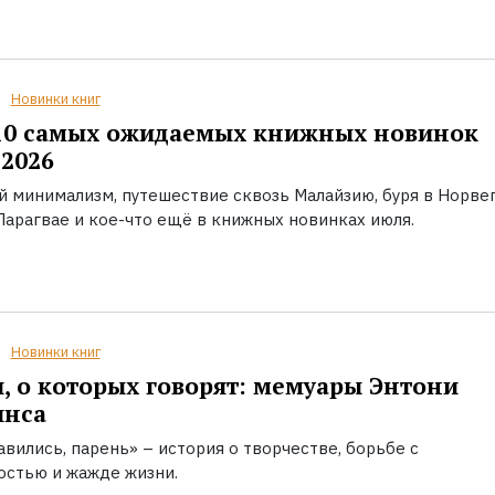
Новинки книг
10 самых ожидаемых книжных новинок
2026
й минимализм, путешествие сквозь Малайзию, буря в Норвег
Парагвае и кое-что ещё в книжных новинках июля.
Новинки книг
, о которых говорят: мемуары Энтони
инса
вились, парень» – история о творчестве, борьбе с
остью и жажде жизни.