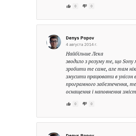
0
0
Denys Popov
4 августа 2014 г.
Найбільше Лека
зводило з розуму те, що Sony
зробити те саме, але там нік
змусити працювати в унісон в
програмного забезпечення, те
оснащення і наповнення зміс
0
0
Denys Popov