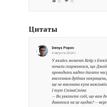
1
0
Цитаты
Denys Popov
4 августа 2014 г.
У якийсь момент Кейр з Еткі
почали скаржитися, що Джобс
проводити надто багато часу
внесенням дрібних покращень, 
ще не виконана купа важливі
І тут СтіваСтіва
— Ви уявляєте собі, що вам д
дивитися на це щодня? — вере