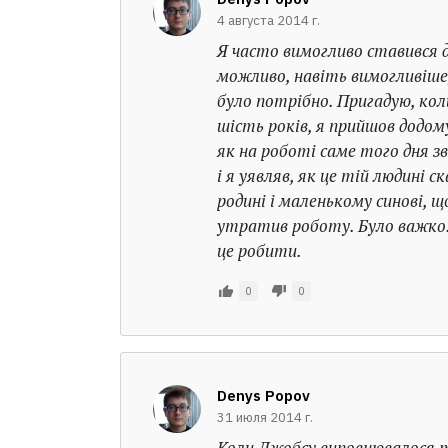
4 августа 2014 г.
Я часто вимогливо ставився д
можливо, навіть вимогливіше,
було потрібно. Пригадую, кол
шість років, я прийшов додому
як на роботі саме того дня зв
і я уявляв, як це тій людині с
родині і маленькому синові, що
утратив роботу. Було важко.
це робити.
0
0
Denys Popov
31 июля 2014 г.
Коли Джобсу виповнювалося 