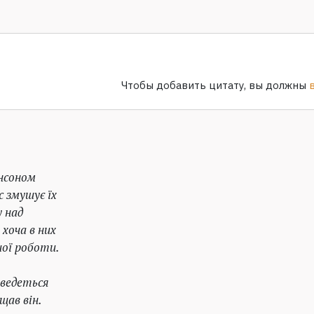
Чтобы добавить цитату, вы должны
нсоном
 змушує їх
 над
хоча в них
шої роботи.
оведеться
щав він.