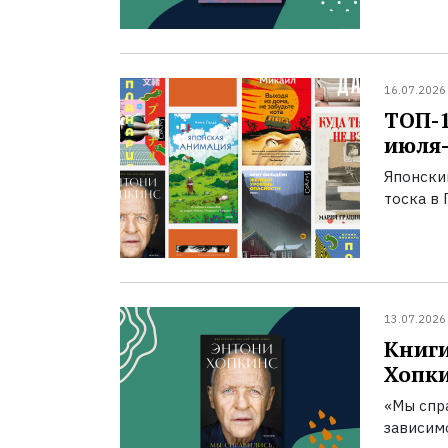
16.07.2026
ТОП-
июля-
Японски
тоска в 
13.07.2026
Книги
Хопк
«Мы спра
зависим