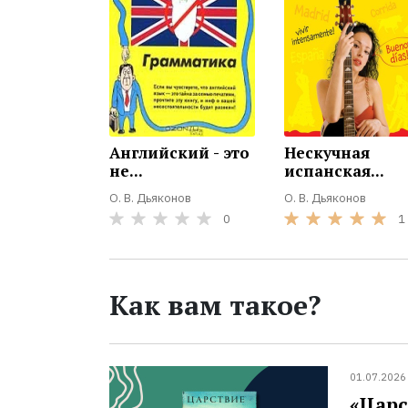
Английский - это
Нескучная
не...
испанская...
О. В. Дьяконов
О. В. Дьяконов
0
1
Как вам такое?
01.07.2026
«Царс