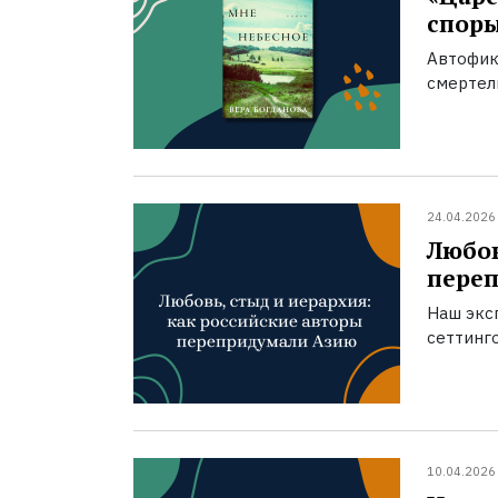
спор
Автофик
смертел
24.04.2026
Любов
пере
Наш экс
сеттинг
10.04.2026