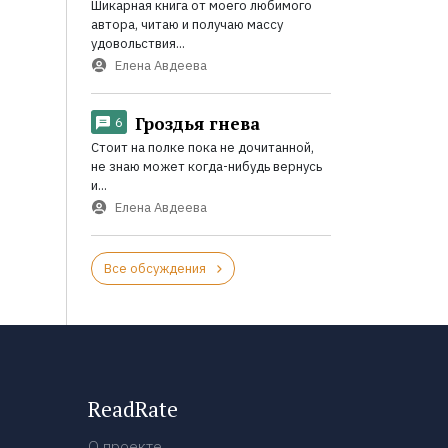
Шикарная книга от моего любимого
автора, читаю и получаю массу
удовольствия...
Елена Авдеева
Гроздья гнева
6
Стоит на полке пока не дочитанной,
не знаю может когда-нибудь вернусь
и...
Елена Авдеева
Все обсуждения
ReadRate
О проекте