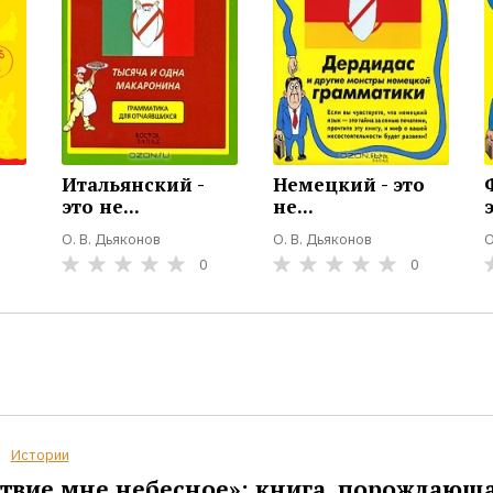
Итальянский -
Немецкий - это
это не...
не...
э
О. В. Дьяконов
О. В. Дьяконов
О
0
0
Истории
твие мне небесное»: книга, порождающ