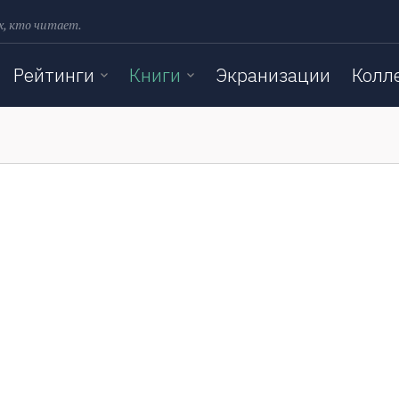
х, кто читает.
Рейтинги
Книги
Экранизации
Колл