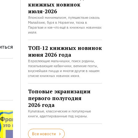
книжных новинок
июля-2026
Японский минимализм, путешествие сквозь
Малайзию, буря в Норвегии, тоска в
Парагвае и кое-что ещё в книжных новинках
июля.
ТОП-12 книжных новинок
ИТЬСЯ
июня 2026 года
Взрослеющие мальчишки, поиск родины,
посапывающие кабанчики, великие поэты,
вкуснейшая пицца и многое другое в нашем
списке книжных новинок июня.
Топовые экранизации
первого полугодия
2026 года
Культовые, классические и популярные
книги, адаптированные под экраны.
Все новости