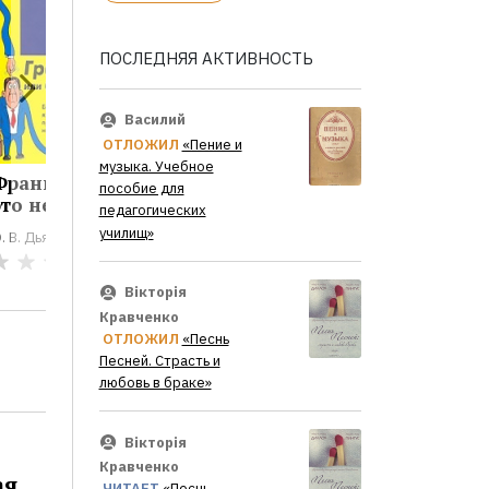
ПОСЛЕДНЯЯ АКТИВНОСТЬ
Василий
ОТЛОЖИЛ
«Пение и
музыка. Учебное
Французский -
Японский - это
Англий
пособие для
то не...
не...
граммат
педагогических
училищ»
. В. Дьяконов
О. В. Дьяконов
О. В. Дьяко
0
0
Вікторія
Кравченко
ОТЛОЖИЛ
«Песнь
Песней. Страсть и
любовь в браке»
Вікторія
Кравченко
ая
ЧИТАЕТ
«Песнь