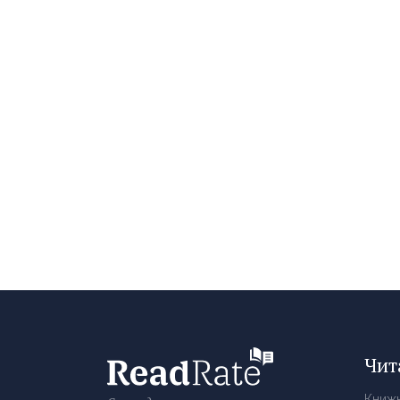
Чит
Книж