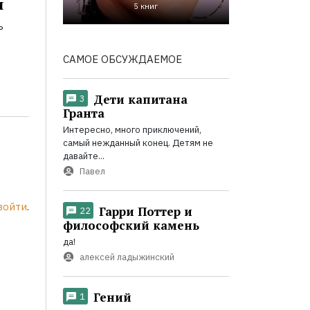
и
5 книг
ь
САМОЕ ОБСУЖДАЕМОЕ
Дети капитана
3
Гранта
Интересно, много приключений,
самый нежданный конец. Детям не
давайте...
Павел
войти
.
Гарри Поттер и
22
философский камень
да!
алексей ладыжинский
Гений
1