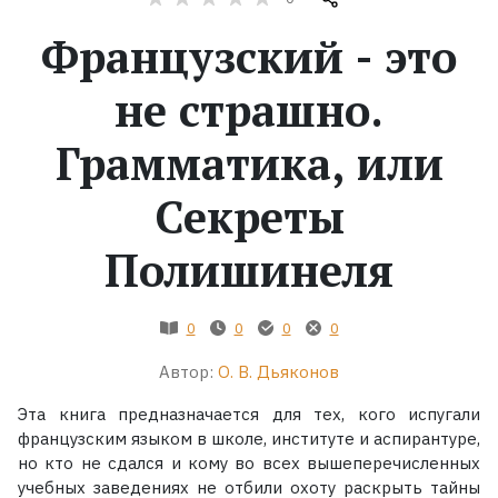
Французский - это
Жанры
не страшно.
Серии
Грамматика, или
Экранизации
Секреты
Коллекции
Полишинеля
0
0
0
0
Автор:
О. В. Дьяконов
Эта книга предназначается для тех, кого испугали
французским языком в школе, институте и аспирантуре,
но кто не сдался и кому во всех вышеперечисленных
учебных заведениях не отбили охоту раскрыть тайны