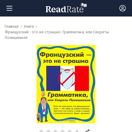
Поиск
Главная
Книги
Французский - это не страшно. Грамматика, или Секреты
Полишинеля
Новости
Рейтинги
Книги
Самые
обсуждаемые
книги
Авторы
0