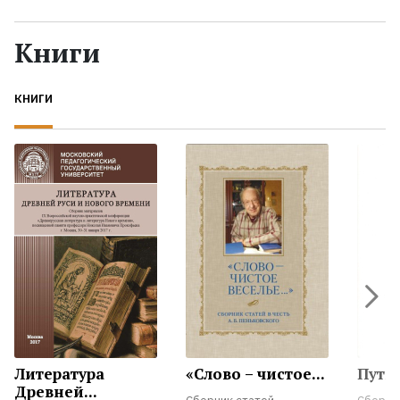
Жанры
Книги
Серии
КНИГИ
Экранизации
Коллекции
Литература
«Слово – чистое...
Путь 
Древней...