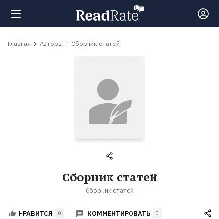
Поиск
Главная
Авторы
Сборник статей
Новости
Рейтинги
Книги
Самые
Сборник статей
обсуждаемые
Сборник статей
книги
КОММЕНТИРОВАТЬ
НРАВИТСЯ
0
0
Авторы