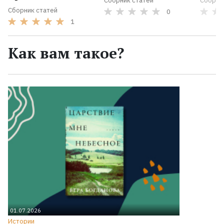
Сборник статей
Сборни
Сборник статей
0
1
Как вам такое?
01.07.2026
Истории