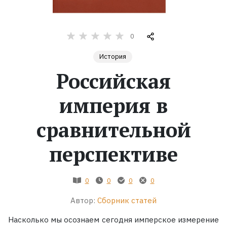
Жанры
0
Серии
История
Российская
Экранизации
империя в
Коллекции
сравнительной
перспективе
0
0
0
0
Автор:
Сборник статей
Насколько мы осознаем сегодня имперское измерение