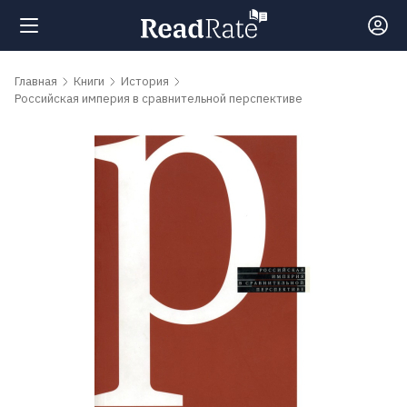
Поиск
Главная
Книги
История
Российская империя в сравнительной перспективе
Новости
Рейтинги
Книги
Самые
обсуждаемые
книги
Авторы