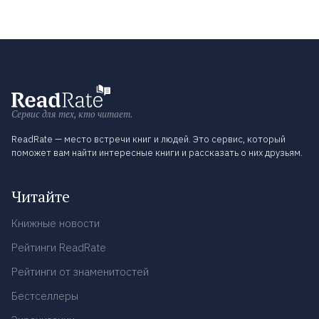
Сервис для тех, кто читает.
ReadRate — место встречи книг и людей. Это сервис, который
поможет вам найти интересные книги и рассказать о них друзьям.
Читайте
Книжные новости
Рейтинги ReadRate
Рейтинги от знаменитостей
Бестселлеры