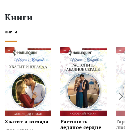
Жанры
Книги
Серии
КНИГИ
Экранизации
Коллекции
Хватит и взгляда
Растопить
Гара
ледяное сердце
любо