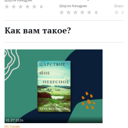
Шэрон Кендрик
Шэрон Кендрик
Шэрон 
0
0
Как вам такое?
01.07.2026
Истории