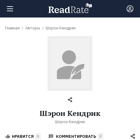
Поиск
Главная
Авторы
Шэрон Кендрик
Новости
Рейтинги
Книги
Самые
Шэрон Кендрик
обсуждаемые
Шэрон Кендрик
книги
КОММЕНТИРОВАТЬ
НРАВИТСЯ
0
0
Авторы