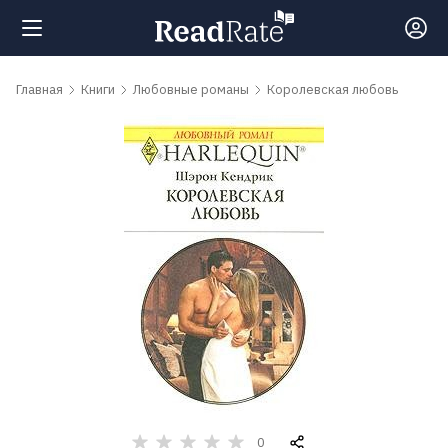
Поиск
Главная
Книги
Любовные романы
Королевская любовь
Новости
Рейтинги
Книги
Самые
обсуждаемые
книги
Авторы
0