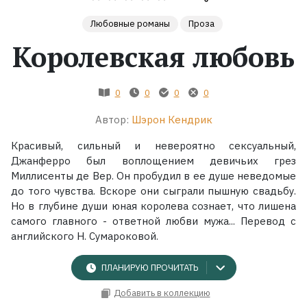
Любовные романы
Проза
Жанры
Королевская любовь
Серии
0
0
0
0
Экранизации
Автор:
Шэрон Кендрик
Коллекции
Красивый, сильный и невероятно сексуальный,
Джанферро был воплощением девичьих грез
Миллисенты де Вер. Он пробудил в ее душе неведомые
до того чувства. Вскоре они сыграли пышную свадьбу.
Но в глубине души юная королева сознает, что лишена
самого главного - ответной любви мужа... Перевод с
английского Н. Сумароковой.
ПЛАНИРУЮ ПРОЧИТАТЬ
Добавить в коллекцию