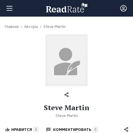
Поиск
Главная
Авторы
Steve Martin
Новости
Рейтинги
Книги
Самые
Steve Martin
обсуждаемые
Steve Martin
книги
КОММЕНТИРОВАТЬ
НРАВИТСЯ
0
0
Авторы