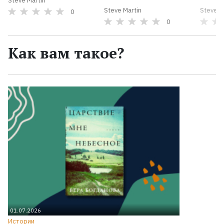
Steve Martin
Steve Martin
Steve M
0
0
Как вам такое?
01.07.2026
Истории