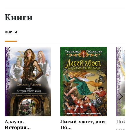
Жанры
Книги
Серии
КНИГИ
Экранизации
Коллекции
Алауэн.
Лисий хвост, или
Пойм
История...
По...