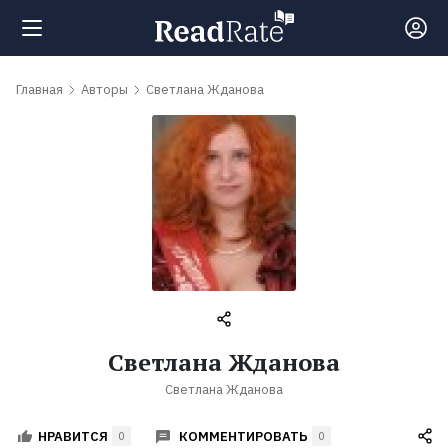
Поиск
Главная
Авторы
Светлана Жданова
Новости
Рейтинги
Книги
Самые
Светлана Жданова
обсуждаемые
Светлана Жданова
книги
КОММЕНТИРОВАТЬ
НРАВИТСЯ
0
0
Авторы