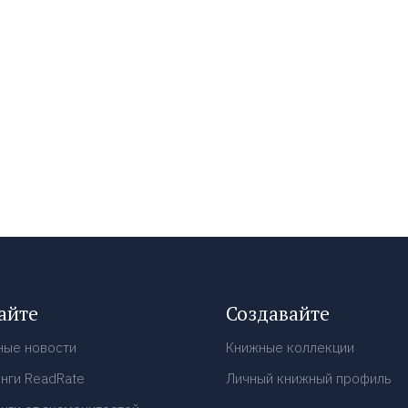
айте
Создавайте
ные новости
Книжные коллекции
нги ReadRate
Личный книжный профиль