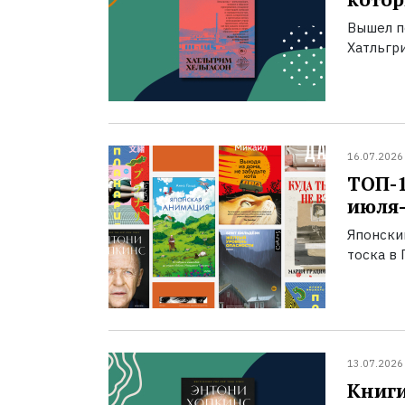
Вышел п
Хатльгри
16.07.2026
ТОП-
июля-
Японски
тоска в 
13.07.2026
Книги