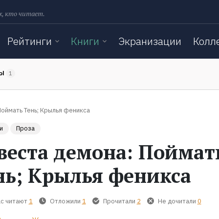
х, кто читает.
Рейтинги
Книги
Экранизации
Колл
ТЫ
1
Поймать Тень; Крылья феникса
и
Проза
веста демона: Поймат
нь; Крылья феникса
с читают
1
Отложили
1
Прочитали
2
Не дочитали
0