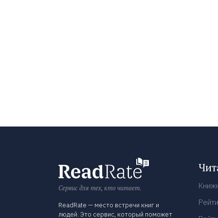
Чит
Книж
Сервис для тех, кто читает.
Рейти
ReadRate — место встречи книг и
людей. Это сервис, который поможет