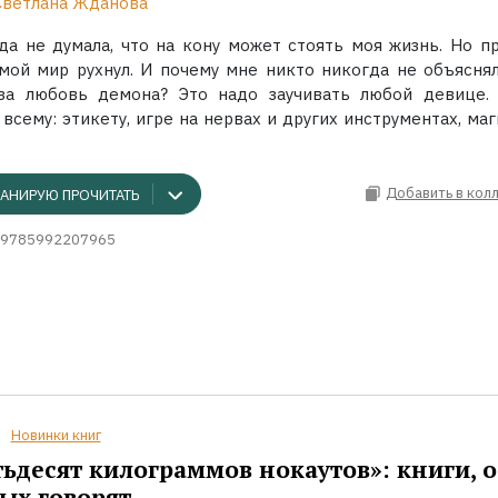
Светлана Жданова
да не думала, что на кону может стоять моя жизнь. Но п
и мой мир рухнул. И почему мне никто никогда не объяснял
 за любовь демона? Это надо заучивать любой девице.
 всему: этикету, игре на нервах и других инструментах, маги
Добавить в кол
АНИРУЮ ПРОЧИТАТЬ
9785992207965
Новинки книг
ьдесят килограммов нокаутов»: книги, о
ых говорят