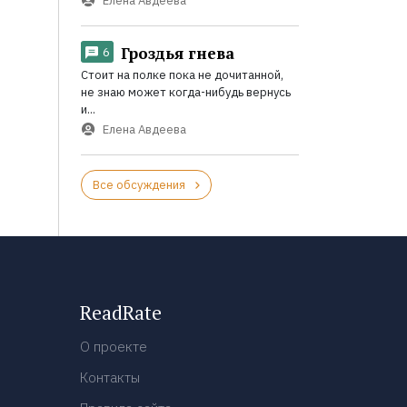
Елена Авдеева
Гроздья гнева
6
Стоит на полке пока не дочитанной,
не знаю может когда-нибудь вернусь
и...
Елена Авдеева
Все обсуждения
ReadRate
О проекте
Контакты