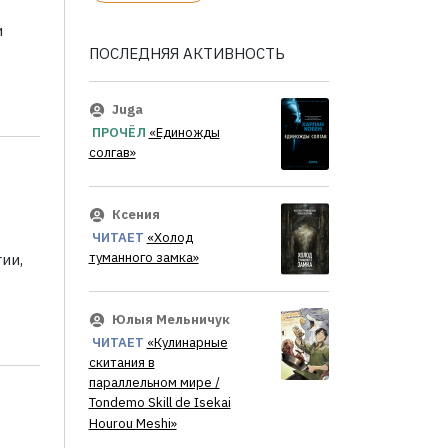
и
ПОСЛЕДНЯЯ АКТИВНОСТЬ
Juga
ПРОЧЁЛ
«Единожды
солгав»
Ксения
ЧИТАЕТ
«Холод
туманного замка»
ии,
Юлыя Мельничук
ЧИТАЕТ
«Кулинарные
скитания в
параллельном мире /
Tondemo Skill de Isekai
Hourou Meshi»