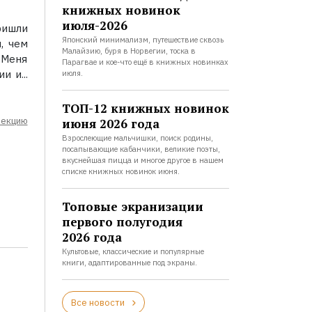
книжных новинок
июля-2026
ришли
Японский минимализм, путешествие сквозь
, чем
Малайзию, буря в Норвегии, тоска в
 Меня
Парагвае и кое-что ещё в книжных новинках
и и...
июля.
ТОП-12 книжных новинок
лекцию
июня 2026 года
Взрослеющие мальчишки, поиск родины,
посапывающие кабанчики, великие поэты,
вкуснейшая пицца и многое другое в нашем
списке книжных новинок июня.
Топовые экранизации
первого полугодия
2026 года
Культовые, классические и популярные
книги, адаптированные под экраны.
Все новости